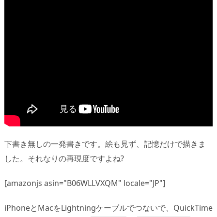
下書き無しの一発書きです。絵も見ず、記憶だけで描きま
した。それなりの再現度ですよね?
[amazonjs asin="B06WLLVXQM" locale="JP"]
iPhoneとMacをLightningケーブルでつないで、QuickTime