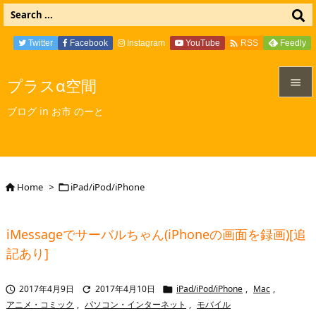

Twitter
Facebook
Instagram
YouTube
Feedly
RSS
プラスα空間


ブログ in お市 のーと
メニュ

サイド

Home
>
iPad/iPod/iPhone


前へ

iMessageでサーバルちゃん(iPhoneの画面を録画)[追
次へ
記あり]

検索
2017年4月9日
2017年4月10日
iPad/iPod/iPhone
,
Mac
,



アニメ・コミック
,
パソコン・インターネット
,
モバイル