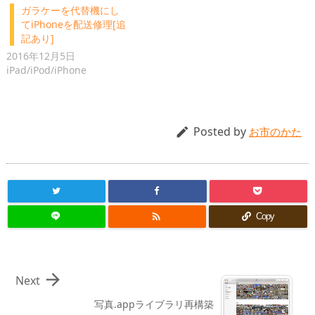
ガラケーを代替機にし
てiPhoneを配送修理[追
記あり]
2016年12月5日
iPad/iPod/iPhone
Posted by

お市のかた

Copy

Next
写真.appライブラリ再構築