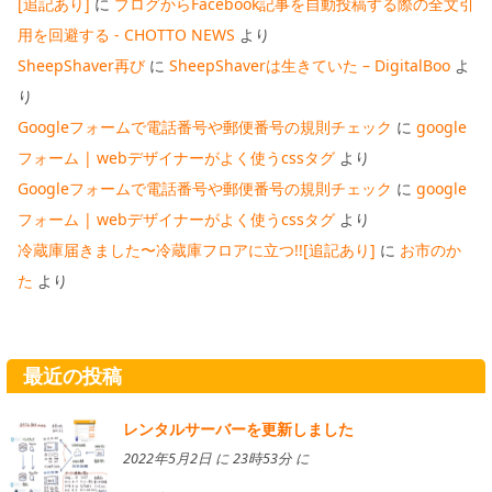
[追記あり]
に
ブログからFacebook記事を自動投稿する際の全文引
用を回避する - CHOTTO NEWS
より
SheepShaver再び
に
SheepShaverは生きていた – DigitalBoo
よ
り
Googleフォームで電話番号や郵便番号の規則チェック
に
google
フォーム | webデザイナーがよく使うcssタグ
より
Googleフォームで電話番号や郵便番号の規則チェック
に
google
フォーム | webデザイナーがよく使うcssタグ
より
冷蔵庫届きました〜冷蔵庫フロアに立つ!![追記あり]
に
お市のか
た
より
最近の投稿
レンタルサーバーを更新しました
2022年5月2日 に 23時53分 に