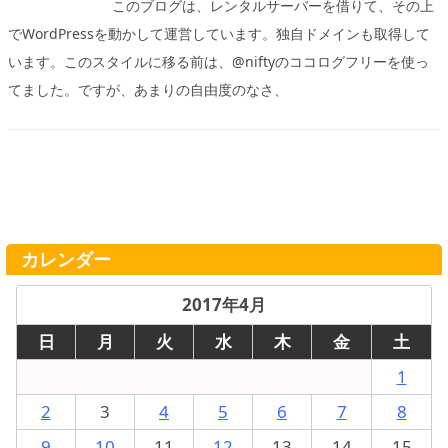
このブログは、レンタルサーバーを借りて、その上
でWordPressを動かして運営しています。独自ドメインも取得して
います。このスタイルに移る前は、@niftyのココログフリーを使っ
てました。ですが、あまりの自由度のなさ、
カレンダー
2017年4月
日
月
火
水
木
金
土
1
2
3
4
5
6
7
8
9
10
11
12
13
14
15