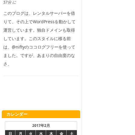
57分 に
このブログは、レンタルサーバーを借
りて、その上でWordPressを動かして
運営しています。独自ドメインも取得
しています。このスタイルに移る前
は、@niftyのココログフリーを使って
ました。ですが、あまりの自由度のな
さ、
カレンダー
2017年2月
日
月
火
水
木
金
土