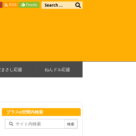

e
Feedly
RSS
だまさし応援
ねんドル応援
プラスα空間内検索