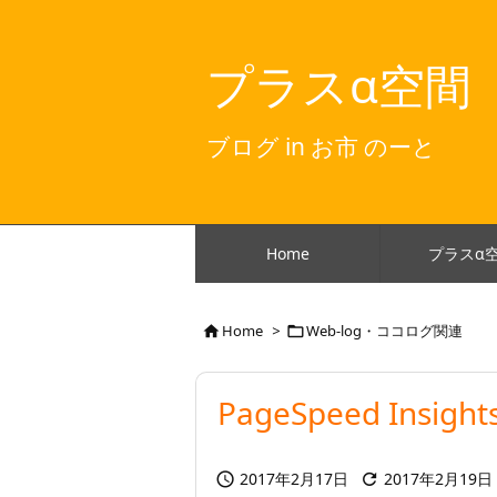
プラスα空間
ブログ in お市 のーと
Home
プラスα
Home
>
Web-log・ココログ関連


PageSpeed Insig
2017年2月17日
2017年2月19日

