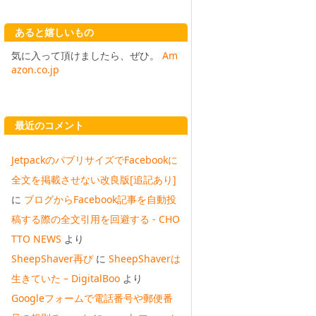
あると嬉しいもの
気に入って頂けましたら、ぜひ。
Am
azon.co.jp
最近のコメント
JetpackのパブリサイズでFacebookに
全文を掲載させない改良版[追記あり]
に
ブログからFacebook記事を自動投
稿する際の全文引用を回避する - CHO
TTO NEWS
より
SheepShaver再び
に
SheepShaverは
生きていた – DigitalBoo
より
Googleフォームで電話番号や郵便番