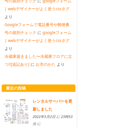
号の規則チェック
に
googleフォーム
| webデザイナーがよく使うcssタグ
より
Googleフォームで電話番号や郵便番
号の規則チェック
に
googleフォーム
| webデザイナーがよく使うcssタグ
より
冷蔵庫届きました〜冷蔵庫フロアに立
つ!![追記あり]
に
お市のかた
より
最近の投稿
レンタルサーバーを更
新しました
2022年5月2日 に 23時53
分 に