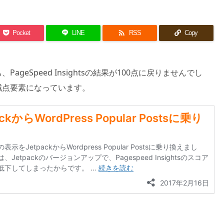

Pocket
LINE
RSS
Copy
geSpeed Insightsの結果が100点に戻りませんでし
減点要素になっています。