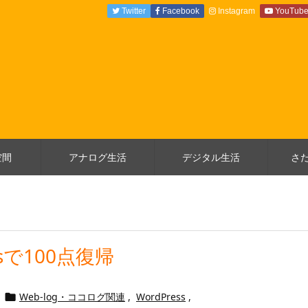
Twitter
Facebook
Instagram
YouTub
空間
アナログ生活
デジタル生活
さ
htsで100点復帰
Web-log・ココログ関連
,
WordPress
,
