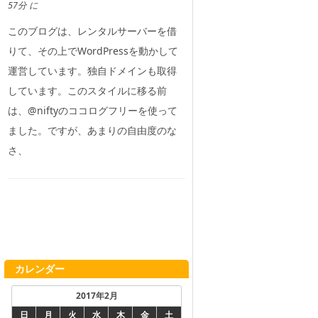
57分 に
このブログは、レンタルサーバーを借
りて、その上でWordPressを動かして
運営しています。独自ドメインも取得
しています。このスタイルに移る前
は、@niftyのココログフリーを使って
ました。ですが、あまりの自由度のな
さ、
カレンダー
2017年2月
日
月
火
水
木
金
土