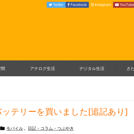
Twitter
Facebook
Instagram
YouTub
空間
アナログ生活
デジタル生活
さ
ッテリーを買いました[追記あり]
モバイル
,
日記・コラム・つぶやき
