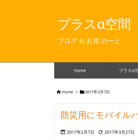
プラスα空間
ブログ in お市 のーと
Home
プラスα
Home
>
2017年2月7日


防災用にモバイルバ
2017年2月7日
2017年3月27日

