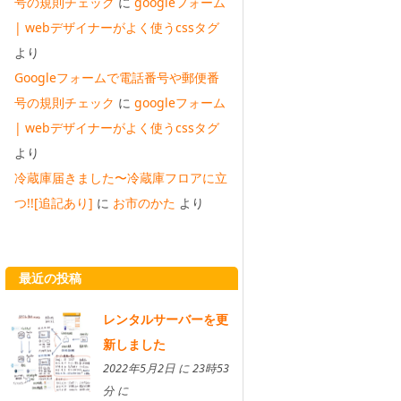
号の規則チェック
に
googleフォーム
| webデザイナーがよく使うcssタグ
より
Googleフォームで電話番号や郵便番
号の規則チェック
に
googleフォーム
| webデザイナーがよく使うcssタグ
より
冷蔵庫届きました〜冷蔵庫フロアに立
つ!![追記あり]
に
お市のかた
より
最近の投稿
レンタルサーバーを更
新しました
2022年5月2日 に 23時53
分 に