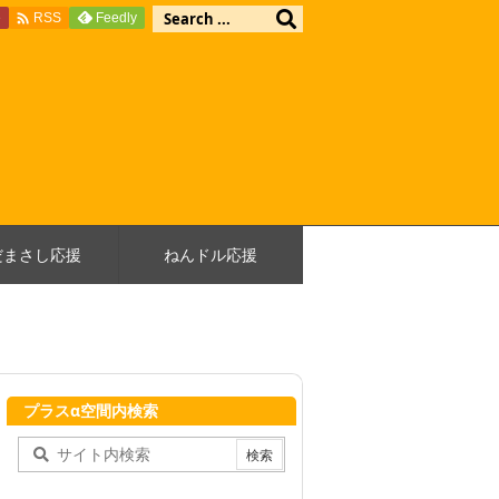

e
Feedly
RSS
だまさし応援
ねんドル応援
プラスα空間内検索