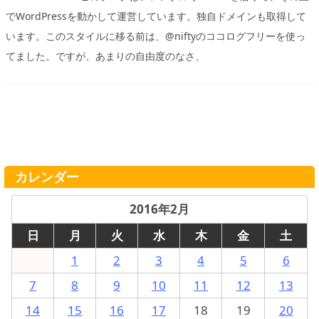
でWordPressを動かして運営しています。独自ドメインも取得して
います。このスタイルに移る前は、@niftyのココログフリーを使っ
てました。ですが、あまりの自由度のなさ、
カレンダー
2016年2月
日
月
火
水
木
金
土
1
2
3
4
5
6
7
8
9
10
11
12
13
14
15
16
17
18
19
20