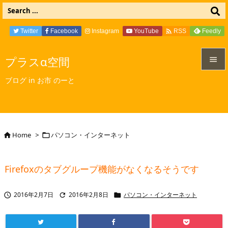

Twitter
Facebook
Instagram
YouTube
Feedly
RSS
プラスα空間


ブログ in お市 のーと
メニュ

サイド

Home
>
パソコン・インターネット


前へ

Firefoxのタブグループ機能がなくなるそうです
次へ

2016年2月7日
2016年2月8日
パソコン・インターネット



検索