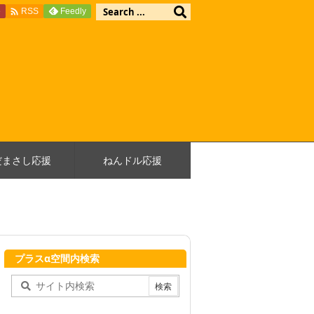

e
Feedly
RSS
だまさし応援
ねんドル応援
プラスα空間内検索