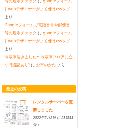
号の規則チェック
に
googleフォーム
| webデザイナーがよく使うcssタグ
より
Googleフォームで電話番号や郵便番
号の規則チェック
に
googleフォーム
| webデザイナーがよく使うcssタグ
より
冷蔵庫届きました〜冷蔵庫フロアに立
つ!![追記あり]
に
お市のかた
より
最近の投稿
レンタルサーバーを更
新しました
2022年5月2日 に 23時53
分 に