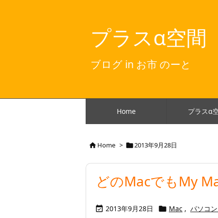
プラスα空間
ブログ in お市 のーと
Home
プラスα
Home
>
2013年9月28日


どのMacでもMy Ma
2013年9月28日
Mac
,
パソコン

