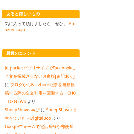
あると嬉しいもの
気に入って頂けましたら、ぜひ。
Am
azon.co.jp
最近のコメント
JetpackのパブリサイズでFacebookに
全文を掲載させない改良版[追記あり]
に
ブログからFacebook記事を自動投
稿する際の全文引用を回避する - CHO
TTO NEWS
より
SheepShaver再び
に
SheepShaverは
生きていた – DigitalBoo
より
Googleフォームで電話番号や郵便番