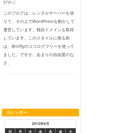
57分 に
このブログは、レンタルサーバーを借
りて、その上でWordPressを動かして
運営しています。独自ドメインも取得
しています。このスタイルに移る前
は、@niftyのココログフリーを使って
ました。ですが、あまりの自由度のな
さ、
カレンダー
2013年9月
日
月
火
水
木
金
土