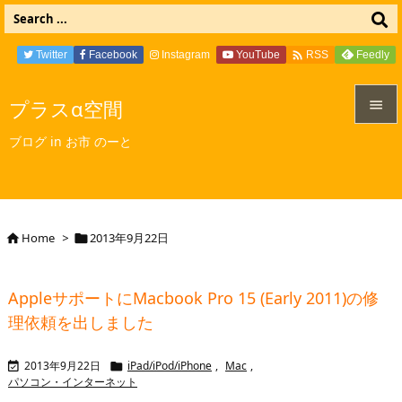

Twitter
Facebook
Instagram
YouTube
Feedly
RSS
プラスα空間


ブログ in お市 のーと
メニュ

サイド

Home
>
2013年9月22日


前へ

AppleサポートにMacbook Pro 15 (Early 2011)の修
次へ
理依頼を出しました

検索
2013年9月22日
iPad/iPod/iPhone
,
Mac
,


パソコン・インターネット