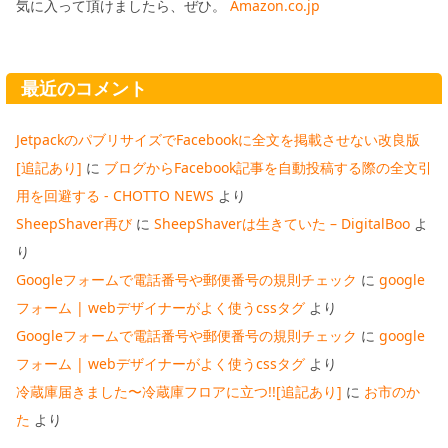
気に入って頂けましたら、ぜひ。
Amazon.co.jp
最近のコメント
JetpackのパブリサイズでFacebookに全文を掲載させない改良版
[追記あり]
に
ブログからFacebook記事を自動投稿する際の全文引
用を回避する - CHOTTO NEWS
より
SheepShaver再び
に
SheepShaverは生きていた – DigitalBoo
よ
り
Googleフォームで電話番号や郵便番号の規則チェック
に
google
フォーム | webデザイナーがよく使うcssタグ
より
Googleフォームで電話番号や郵便番号の規則チェック
に
google
フォーム | webデザイナーがよく使うcssタグ
より
冷蔵庫届きました〜冷蔵庫フロアに立つ!![追記あり]
に
お市のか
た
より