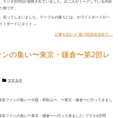
、ラジオ(DVD)が放映されていました。お二人がトークしている内容
した物です。
、笑ってしまいました。テーブルの後ろには、ホワイトボードが一
トボードにタイト ...
記事を読む
第17回茉奈佳奈フ ...
ァンの集い〜東京・鎌倉〜第2部レ
マナカナ

奈佳奈ファンの集い〜大阪・和歌山〜、〜東京・鎌倉〜に行ってきまし
佳奈ファンの集い〜東京・鎌倉〜へ行って来ました: プラスα空間