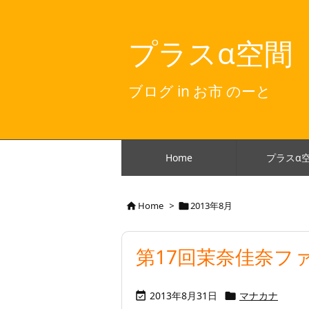
プラスα空間
ブログ in お市 のーと
Home
プラスα
Home
>
2013年8月


第17回茉奈佳奈フ
2013年8月31日
マナカナ

