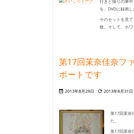
行きと帰りの車中
を、DVDに録画
そのセットを見て
枚。そして、ホワイ
第17回茉奈佳奈フ
ポートです
2013年8月29日
2013年8月31日


第17回茉
た。
第17回茉奈