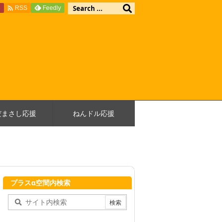

e
Feedly
RSS
だまさし応援
ねんドル応援
プラスα空間内検索