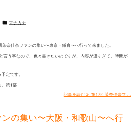
マナカナ

7回茉奈佳奈ファンの集い〜東京・鎌倉〜へ行って来ました。
Kと言う事なので、色々書きたいのですが、内容が濃すぎて、時間が
。
る予定です。
山、第1部
記事を読む
第17回茉奈佳奈フ ...
ァンの集い〜大阪・和歌山〜へ行