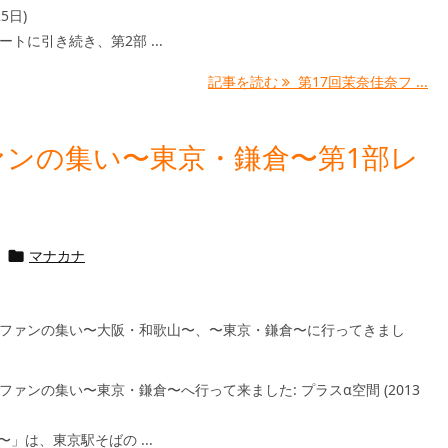
25日)
ートに引き続き、第2部 ...
記事を読む
第17回茉奈佳奈フ ...
ァンの集い〜東京・鎌倉〜第1部レ
マナカナ

奈ファンの集い〜大阪・和歌山〜、〜東京・鎌倉〜に行ってきまし
ファンの集い〜東京・鎌倉〜へ行って来ました: プラスα空間 (2013
」は、東京駅そばの ...