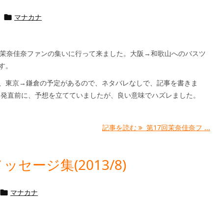
マナカナ

回茉奈佳奈ファンの集いに行って来ました。大阪→和歌山へのバスツ
す。
、東京→鎌倉の予定があるので、ネタバレなしで、記事を書きま
出発直前に、予想を立てていましたが、良い意味でハズレました。
記事を読む
第17回茉奈佳奈フ ...
セージ集(2013/8)
マナカナ
