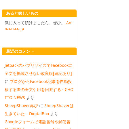
あると嬉しいもの
気に入って頂けましたら、ぜひ。
Am
azon.co.jp
最近のコメント
JetpackのパブリサイズでFacebookに
全文を掲載させない改良版[追記あり]
に
ブログからFacebook記事を自動投
稿する際の全文引用を回避する - CHO
TTO NEWS
より
SheepShaver再び
に
SheepShaverは
生きていた – DigitalBoo
より
Googleフォームで電話番号や郵便番