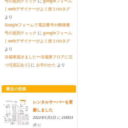
号の規則チェック
に
googleフォーム
| webデザイナーがよく使うcssタグ
より
Googleフォームで電話番号や郵便番
号の規則チェック
に
googleフォーム
| webデザイナーがよく使うcssタグ
より
冷蔵庫届きました〜冷蔵庫フロアに立
つ!![追記あり]
に
お市のかた
より
最近の投稿
レンタルサーバーを更
新しました
2022年5月2日 に 23時53
分 に