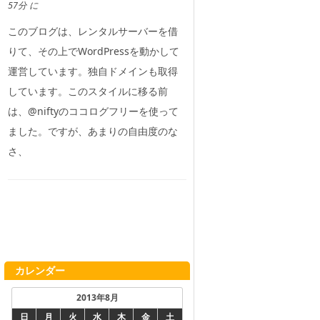
57分 に
このブログは、レンタルサーバーを借
りて、その上でWordPressを動かして
運営しています。独自ドメインも取得
しています。このスタイルに移る前
は、@niftyのココログフリーを使って
ました。ですが、あまりの自由度のな
さ、
カレンダー
2013年8月
日
月
火
水
木
金
土