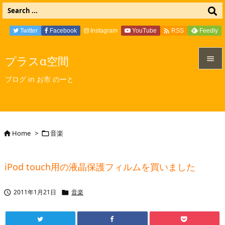

Twitter
Facebook
Instagram
YouTube
Feedly
RSS
プラスα空間


ブログ in お市 のーと
メニュ

サイド

Home
>
音楽


前へ

iPod touch用の液晶保護フィルムを買いました
次へ

2011年1月21日
音楽


検索