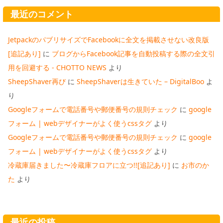
最近のコメント
JetpackのパブリサイズでFacebookに全文を掲載させない改良版
[追記あり]
に
ブログからFacebook記事を自動投稿する際の全文引
用を回避する - CHOTTO NEWS
より
SheepShaver再び
に
SheepShaverは生きていた – DigitalBoo
よ
り
Googleフォームで電話番号や郵便番号の規則チェック
に
google
フォーム | webデザイナーがよく使うcssタグ
より
Googleフォームで電話番号や郵便番号の規則チェック
に
google
フォーム | webデザイナーがよく使うcssタグ
より
冷蔵庫届きました〜冷蔵庫フロアに立つ!![追記あり]
に
お市のか
た
より
最近の投稿