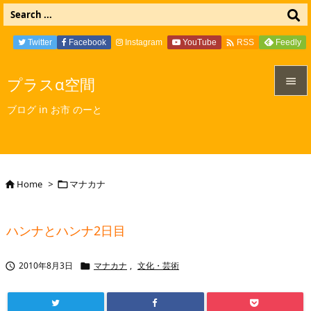

Twitter
Facebook
Instagram
YouTube
Feedly
RSS
プラスα空間


ブログ in お市 のーと
メニュ

サイド

Home
>
マナカナ


前へ

ハンナとハンナ2日目
次へ

2010年8月3日
マナカナ
,
文化・芸術


検索