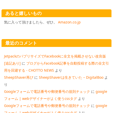
あると嬉しいもの
気に入って頂けましたら、ぜひ。
Amazon.co.jp
最近のコメント
JetpackのパブリサイズでFacebookに全文を掲載させない改良版
[追記あり]
に
ブログからFacebook記事を自動投稿する際の全文引
用を回避する - CHOTTO NEWS
より
SheepShaver再び
に
SheepShaverは生きていた – DigitalBoo
よ
り
Googleフォームで電話番号や郵便番号の規則チェック
に
google
フォーム | webデザイナーがよく使うcssタグ
より
Googleフォームで電話番号や郵便番号の規則チェック
に
google
フォーム | webデザイナーがよく使うcssタグ
より