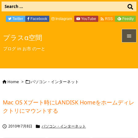

Twitter
Facebook
Instagram
YouTube
Feedly
RSS
プラスα空間


ブログ in お市 のーと
メニュ

サイド

Home
>
パソコン・インターネット


前へ

Mac OS Xブート時にLANDISK Homeをホームディレ
次へ
クトリにマウントする

検索
2010年7月8日
パソコン・インターネット

