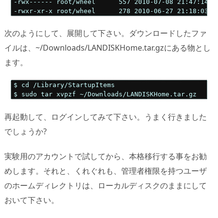
-rwx------ root/wheel      557 2010-07-08 21:47:14 LA
-rwxr-xr-x root/wheel      278 2010-06-27 21:18:03 L
次のようにして、展開して下さい。ダウンロードしたファ
イルは、~/Downloads/LANDISKHome.tar.gzにある物とし
ます。
$ cd /Library/StartupItems

$ sudo tar xvpzf ~/Downloads/LANDISKHome.tar.gz
再起動して、ログインしてみて下さい。うまく行きました
でしょうか?
実験用のアカウントで試してから、本格移行する事をお勧
めします。それと、くれぐれも、管理者権限を持つユーザ
のホームディレクトリは、ローカルディスクのままにして
おいて下さい。