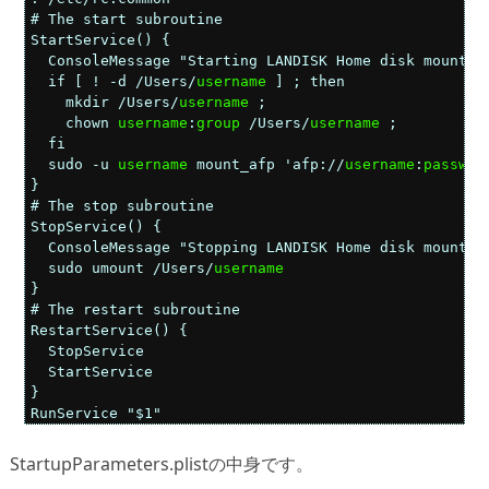
# The start subroutine

StartService() {

  ConsoleMessage "Starting LANDISK Home disk mounting
  if [ ! -d /Users/
username
 ] ; then

    mkdir /Users/
username
 ;

    chown 
username
:
group
 /Users/
username
 ;

  fi

  sudo -u 
username
 mount_afp 'afp://
username
:
passwor
}

# The stop subroutine

StopService() {

  ConsoleMessage "Stopping LANDISK Home disk mounting
  sudo umount /Users/
username
}

# The restart subroutine

RestartService() {

  StopService

  StartService

}

RunService "$1"
StartupParameters.plistの中身です。