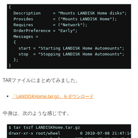
{

  Description     = "Mounts LANDISK Home disks";

  Provides        = ("Mounts LANDISK Home");

  Requires        = ("Network");

  OrderPreference = "Early";

  Messages =

  {

    start = "Starting LANDISK Home Automounts";

    stop  = "Stopping LANDISK Home Automounts";

  };

}
TARファイルにまとめてみました。
「LANDISKHome.tar.gz」をダウンロード
中身は、次のような感じです。
$ tar tvzf LANDISKHome.tar.gz

drwxr-xr-x root/wheel        0 2010-07-08 21:47:14 LA