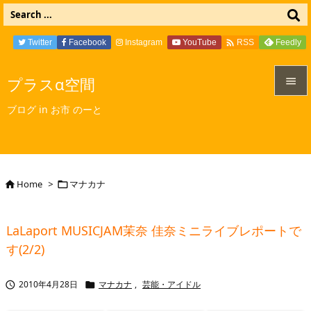

Twitter
Facebook
Instagram
YouTube
Feedly
RSS
プラスα空間


ブログ in お市 のーと
メニュ

サイド

Home
>
マナカナ


前へ

LaLaport MUSICJAM茉奈 佳奈ミニライブレポートで
次へ
す(2/2)

検索
2010年4月28日
マナカナ
,
芸能・アイドル

