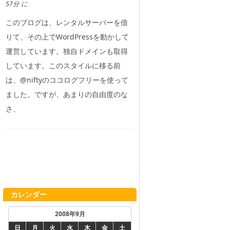
57分 に
このブログは、レンタルサーバーを借
りて、その上でWordPressを動かして
運営しています。独自ドメインも取得
しています。このスタイルに移る前
は、@niftyのココログフリーを使って
ました。ですが、あまりの自由度のな
さ、
カレンダー
2008年9月
日
月
火
水
木
金
土