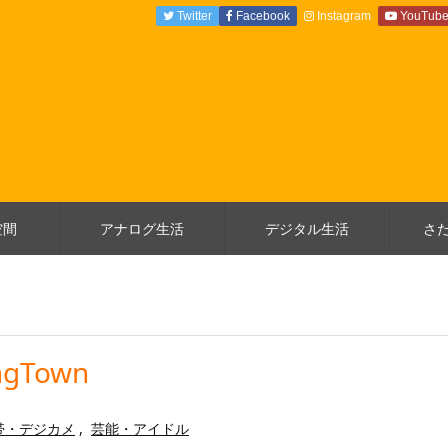
Twitter
Facebook
Instagram
YouTub
空間
アナログ生活
デジタル生活
さ
gTown
帯・デジカメ
,
芸能・アイドル