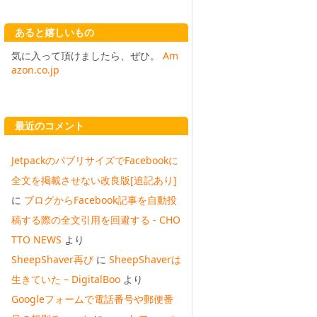
あると嬉しいもの
気に入って頂けましたら、ぜひ。
Am
azon.co.jp
最近のコメント
JetpackのパブリサイズでFacebookに
全文を掲載させない改良版[追記あり]
に
ブログからFacebook記事を自動投
稿する際の全文引用を回避する - CHO
TTO NEWS
より
SheepShaver再び
に
SheepShaverは
生きていた – DigitalBoo
より
Googleフォームで電話番号や郵便番