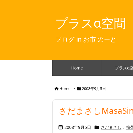
プラスα空間
ブログ in お市 のーと
Home
プラスα
Home
>
2008年9月5日


さだまさしMasaSin
2008年9月5日
さだまさし
,
携

