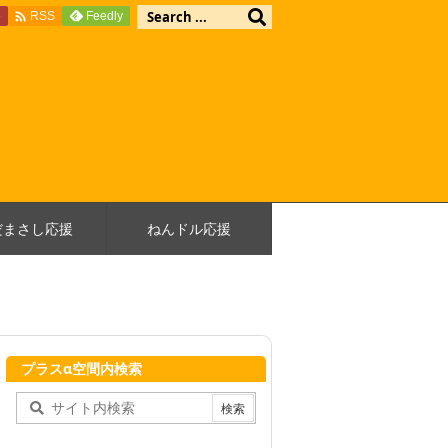

e
Feedly
RSS
だまさし応援
ねんドル応援
プラスα空間内検索