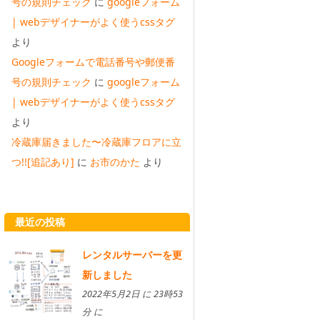
号の規則チェック
に
googleフォーム
| webデザイナーがよく使うcssタグ
より
Googleフォームで電話番号や郵便番
号の規則チェック
に
googleフォーム
| webデザイナーがよく使うcssタグ
より
冷蔵庫届きました〜冷蔵庫フロアに立
つ!![追記あり]
に
お市のかた
より
最近の投稿
レンタルサーバーを更
新しました
2022年5月2日 に 23時53
分 に