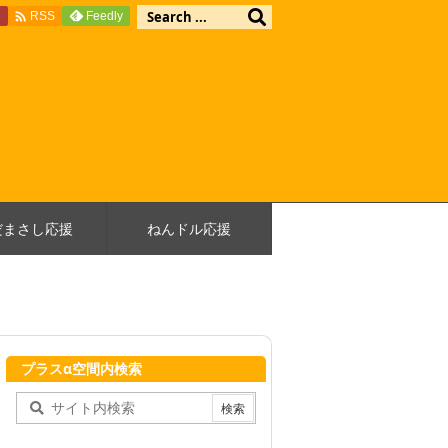

e
Feedly
RSS
だまさし応援
ねんドル応援
プラスα空間内検索