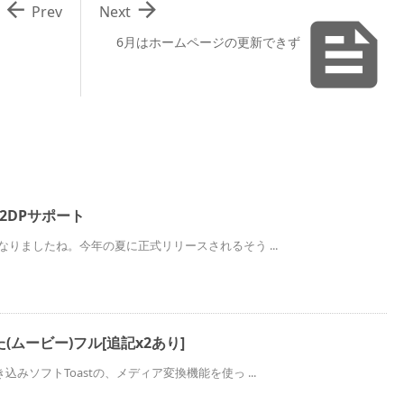


Prev
Next

6月はホームページの更新できず
でA2DPサポート
が発表になりましたね。今年の夏に正式リリースされるそう ...
た(ムービー)フル[追記x2あり]
D書き込みソフトToastの、メディア変換機能を使っ ...