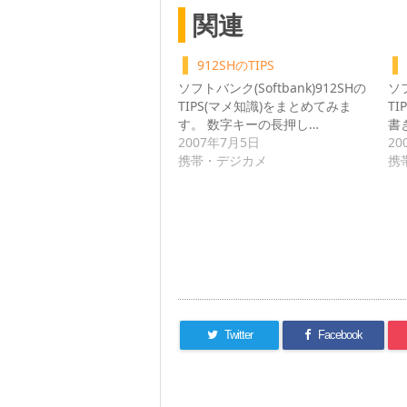
関連
912SHのTIPS
ソフトバンク(Softbank)912SHの
ソフ
TIPS(マメ知識)をまとめてみま
T
す。 数字キーの長押し…
書
2007年7月5日
20
携帯・デジカメ
携
Twitter
Facebook