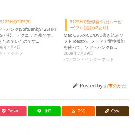
912SHのTIPS(5)
912SHで疑似着うた(ムービ
ー)フル[追記x2あり]
トバンク(SoftBank)912SHの
IPS(小技、テクニック)集です。
Mac OS XのCD/DVD書き込みソ
きためていたのです…
フトToastの、メディア変換機能
09年1月4日
を使って、ソフトバンク(S…
帯・デジカメ
2008年7月29日
パソコン・インターネット
Posted by

お市のかた

Pocket
LINE
RSS
Copy