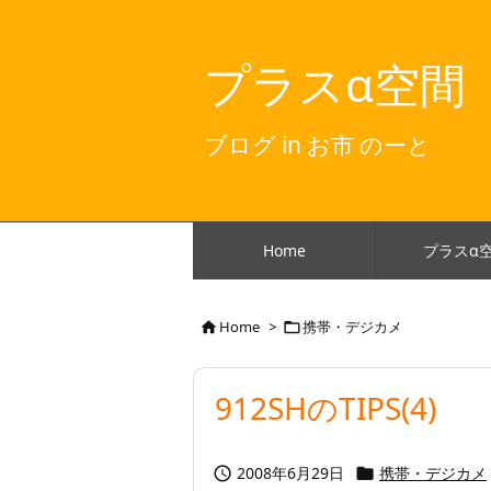
プラスα空間
ブログ in お市 のーと
Home
プラスα
Home
>
携帯・デジカメ


912SHのTIPS(4)
2008年6月29日
携帯・デジカメ

