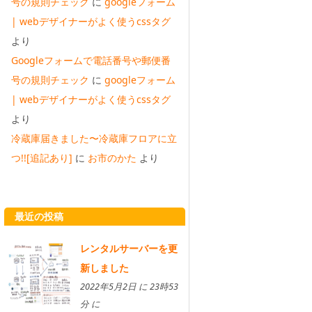
号の規則チェック
に
googleフォーム
| webデザイナーがよく使うcssタグ
より
Googleフォームで電話番号や郵便番
号の規則チェック
に
googleフォーム
| webデザイナーがよく使うcssタグ
より
冷蔵庫届きました〜冷蔵庫フロアに立
つ!![追記あり]
に
お市のかた
より
最近の投稿
レンタルサーバーを更
新しました
2022年5月2日 に 23時53
分 に