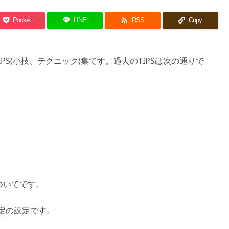

Pocket
LINE
RSS
Copy
のTIPS(小技、テクニック)集です。
過去の
TIPSは次の通りで
ついてです。
設定の設定です。