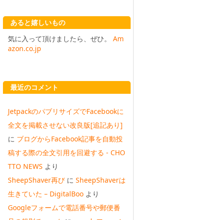
あると嬉しいもの
気に入って頂けましたら、ぜひ。
Am
azon.co.jp
最近のコメント
JetpackのパブリサイズでFacebookに
全文を掲載させない改良版[追記あり]
に
ブログからFacebook記事を自動投
稿する際の全文引用を回避する - CHO
TTO NEWS
より
SheepShaver再び
に
SheepShaverは
生きていた – DigitalBoo
より
Googleフォームで電話番号や郵便番