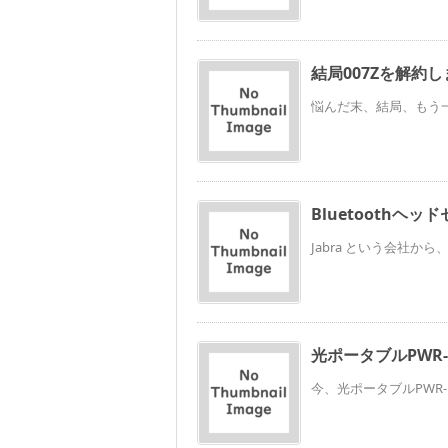
結局007Zを解約
悩んだ末、結局、もう一台
Bluetoothヘッ
Jabra という会社から、Bl
光ポータブルPWR-
今、光ポータブルPWR-100