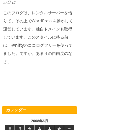
57分 に
このブログは、レンタルサーバーを借
りて、その上でWordPressを動かして
運営しています。独自ドメインも取得
しています。このスタイルに移る前
は、@niftyのココログフリーを使って
ました。ですが、あまりの自由度のな
さ、
カレンダー
2008年6月
日
月
火
水
木
金
土