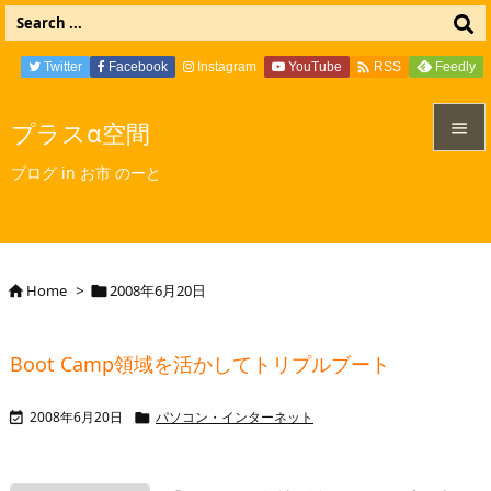

Twitter
Facebook
Instagram
YouTube
Feedly
RSS
プラスα空間


ブログ in お市 のーと
メニュ

サイド

Home
>
2008年6月20日


前へ

Boot Camp領域を活かしてトリプルブート
次へ

2008年6月20日
パソコン・インターネット


検索