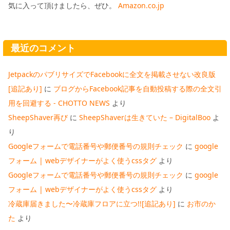
気に入って頂けましたら、ぜひ。
Amazon.co.jp
最近のコメント
JetpackのパブリサイズでFacebookに全文を掲載させない改良版
[追記あり]
に
ブログからFacebook記事を自動投稿する際の全文引
用を回避する - CHOTTO NEWS
より
SheepShaver再び
に
SheepShaverは生きていた – DigitalBoo
よ
り
Googleフォームで電話番号や郵便番号の規則チェック
に
google
フォーム | webデザイナーがよく使うcssタグ
より
Googleフォームで電話番号や郵便番号の規則チェック
に
google
フォーム | webデザイナーがよく使うcssタグ
より
冷蔵庫届きました〜冷蔵庫フロアに立つ!![追記あり]
に
お市のか
た
より