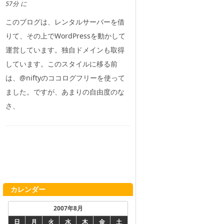
57分 に
このブログは、レンタルサーバーを借
りて、その上でWordPressを動かして
運営しています。独自ドメインも取得
しています。このスタイルに移る前
は、@niftyのココログフリーを使って
ました。ですが、あまりの自由度のな
さ、
カレンダー
2007年8月
日
月
火
水
木
金
土