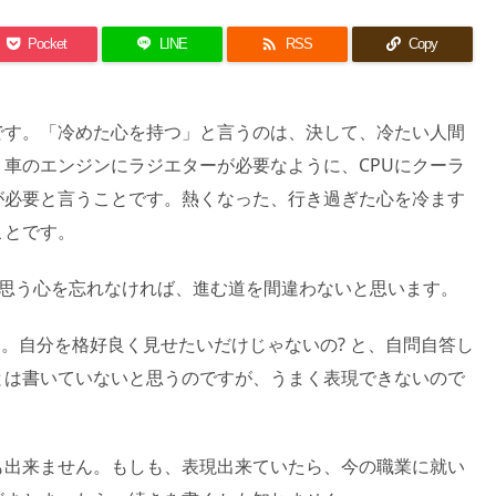

Pocket
LINE
RSS
Copy
です。「冷めた心を持つ」と言うのは、決して、冷たい人間
車のエンジンにラジエターが必要なように、CPUにクーラ
が必要と言うことです。熱くなった、行き過ぎた心を冷ます
ことです。
に思う心を忘れなければ、進む道を間違わないと思います。
。自分を格好良く見せたいだけじゃないの? と、自問自答し
とは書いていないと思うのですが、うまく表現できないので
も出来ません。もしも、表現出来ていたら、今の職業に就い