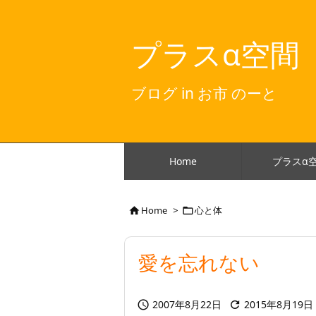
プラスα空間
ブログ in お市 のーと
Home
プラスα
Home
>
心と体


愛を忘れない
2007年8月22日
2015年8月19日

