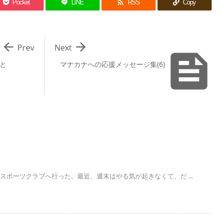

Pocket
LINE
RSS
Copy


Prev
Next

と
マナカナへの応援メッセージ集(6)
スポーツクラブへ行った。最近、週末はやる気が起きなくて、だ ...