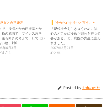
反省と自己嫌悪
冷めた心を持つと言うこと
まで、後悔とか自己嫌悪とか
「現代社会を生き抜くためには、
、負の感情で、マイナス思考
心のどこかに冷めた部分を持つ必
、後ろ向きの考えで、してはい
要がある」と、病院の先生に言わ
ない物、封印…
れました。…
08年6月3日
2007年8月21日
だまさし
心と体
Posted by

お市のかた