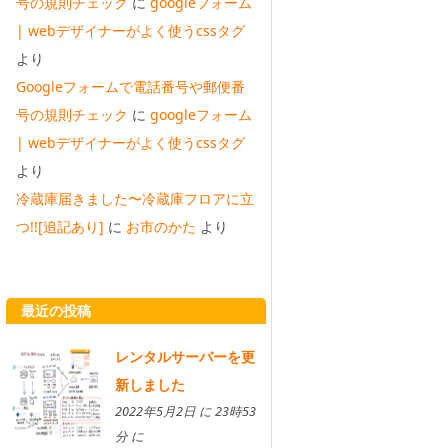
号の規則チェック
に
googleフォーム
| webデザイナーがよく使うcssタグ
より
Googleフォームで電話番号や郵便番
号の規則チェック
に
googleフォーム
| webデザイナーがよく使うcssタグ
より
冷蔵庫届きました〜冷蔵庫フロアに立
つ!![追記あり]
に
お市のかた
より
最近の投稿
レンタルサーバーを更
新しました
2022年5月2日 に 23時53
分 に