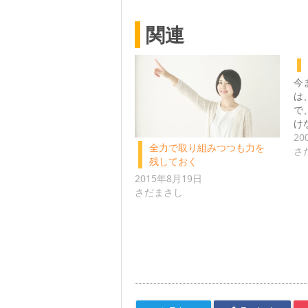
関連
今
は
で
け
20
全力で取り組みつつも力を
さ
残しておく
2015年8月19日
さだまさし