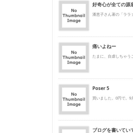
好奇心が全ての源
潘恵子さん著の「ララァ
痛いよねー
たまに、自虐しちゃうこ
Poser 5
買いました。0円で。9
ブログを書いてい