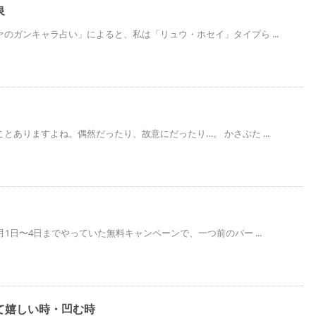
泉
のガンキャラ占い」によると、私は「リュウ・ホセイ」タイプら ...
とありますよね。偶然だったり、故意にだったり…。 かさぶた ...
月1日〜4日までやっていた無料キャンペーンで、一つ前のバー ...
て嬉しい時・凹む時