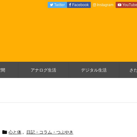
Twitter
Facebook
Instagram
YouTub
空間
アナログ生活
デジタル生活
さ
心と体
,
日記・コラム・つぶやき
