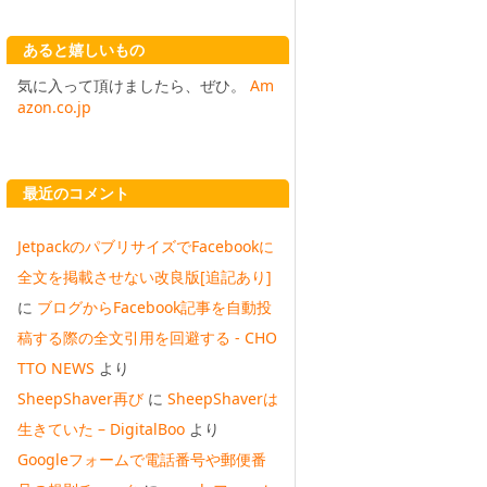
あると嬉しいもの
気に入って頂けましたら、ぜひ。
Am
azon.co.jp
最近のコメント
JetpackのパブリサイズでFacebookに
全文を掲載させない改良版[追記あり]
に
ブログからFacebook記事を自動投
稿する際の全文引用を回避する - CHO
TTO NEWS
より
SheepShaver再び
に
SheepShaverは
生きていた – DigitalBoo
より
Googleフォームで電話番号や郵便番