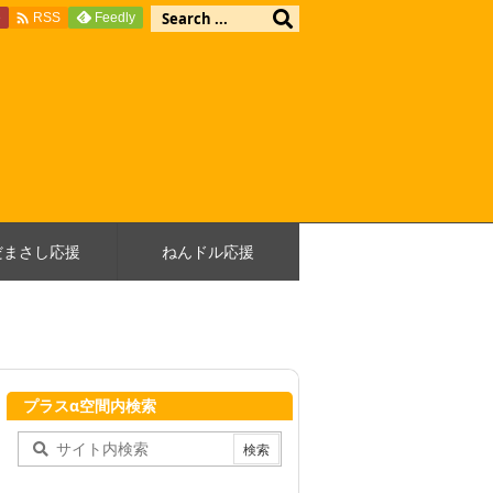

e
Feedly
RSS
だまさし応援
ねんドル応援
プラスα空間内検索