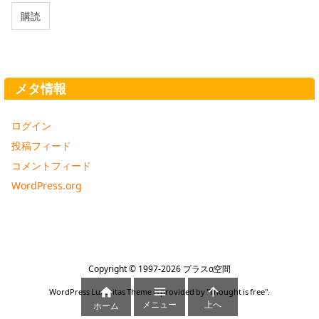
ア
購読
ド
レ
ス
メタ情報
ログイン
投稿フィード
コメントフィード
WordPress.org
Copyright ©
1997
-2026
プラスα空間



WordPress Luxeritas Theme is provided by "
Thought is free
".
メニュー
上へ
ホーム