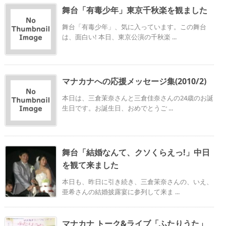
舞台「有毒少年」東京千秋楽を観ました
舞台「有毒少年」、気に入っています。この舞台
は、面白い! 本日、東京公演の千秋楽 ...
マナカナへの応援メッセージ集(2010/2)
本日は、三倉茉奈さんと三倉佳奈さんの24歳のお誕
生日です。お誕生日、おめでとうご ...
舞台「結婚なんて、クソくらえっ!」中日
を観て来ました
本日も、昨日に引き続き、三倉茉奈さんの、いえ、
亜希さんの結婚披露宴に参列して来ま ...
マナカナ トーク&ライブ「ふたりうた」