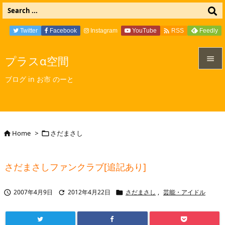

Twitter
Facebook
Instagram
YouTube
Feedly
RSS
プラスα空間


ブログ in お市 のーと
メニュ

サイド

Home
>
さだまさし


前へ

さだまさしファンクラブ[追記あり]
次へ

2007年4月9日
2012年4月22日
さだまさし
,
芸能・アイドル



検索