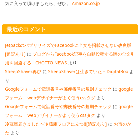
気に入って頂けましたら、ぜひ。
Amazon.co.jp
最近のコメント
JetpackのパブリサイズでFacebookに全文を掲載させない改良版
[追記あり]
に
ブログからFacebook記事を自動投稿する際の全文引
用を回避する - CHOTTO NEWS
より
SheepShaver再び
に
SheepShaverは生きていた – DigitalBoo
よ
り
Googleフォームで電話番号や郵便番号の規則チェック
に
google
フォーム | webデザイナーがよく使うcssタグ
より
Googleフォームで電話番号や郵便番号の規則チェック
に
google
フォーム | webデザイナーがよく使うcssタグ
より
冷蔵庫届きました〜冷蔵庫フロアに立つ!![追記あり]
に
お市のか
た
より