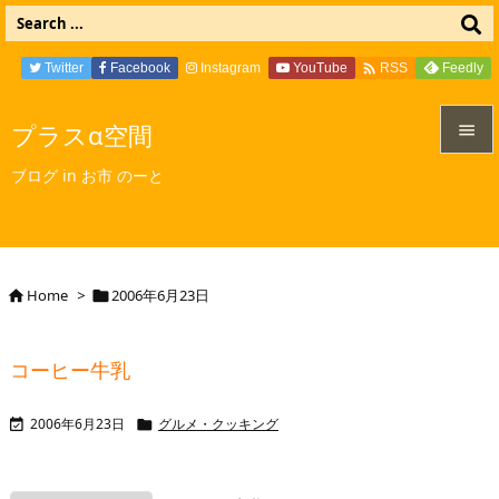

Twitter
Facebook
Instagram
YouTube
Feedly
RSS
プラスα空間


ブログ in お市 のーと
メニュ

サイド

Home
>
2006年6月23日


前へ

コーヒー牛乳
次へ

2006年6月23日
グルメ・クッキング


検索