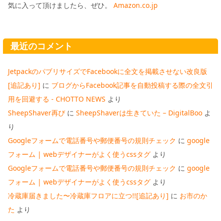
気に入って頂けましたら、ぜひ。
Amazon.co.jp
最近のコメント
JetpackのパブリサイズでFacebookに全文を掲載させない改良版
[追記あり]
に
ブログからFacebook記事を自動投稿する際の全文引
用を回避する - CHOTTO NEWS
より
SheepShaver再び
に
SheepShaverは生きていた – DigitalBoo
よ
り
Googleフォームで電話番号や郵便番号の規則チェック
に
google
フォーム | webデザイナーがよく使うcssタグ
より
Googleフォームで電話番号や郵便番号の規則チェック
に
google
フォーム | webデザイナーがよく使うcssタグ
より
冷蔵庫届きました〜冷蔵庫フロアに立つ!![追記あり]
に
お市のか
た
より