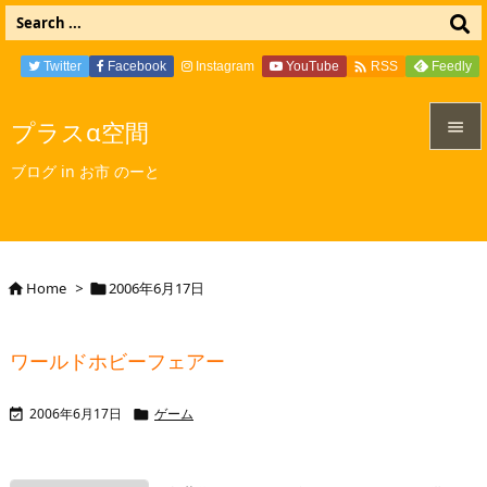

Twitter
Facebook
Instagram
YouTube
Feedly
RSS
プラスα空間


ブログ in お市 のーと
メニュ

サイド

Home
>
2006年6月17日


前へ

ワールドホビーフェアー
次へ

2006年6月17日
ゲーム


検索