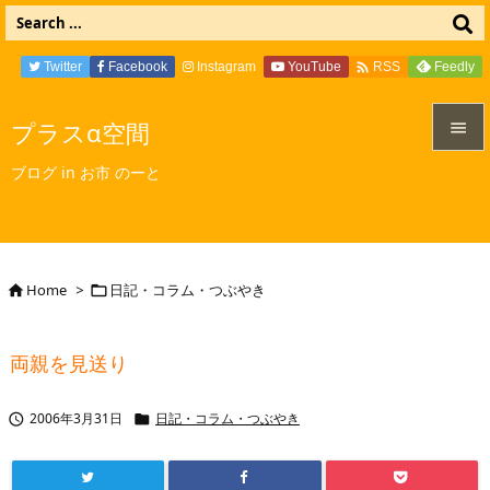

Twitter
Facebook
Instagram
YouTube
Feedly
RSS
プラスα空間


ブログ in お市 のーと
メニュ

サイド

Home
>
日記・コラム・つぶやき


前へ

両親を見送り
次へ

2006年3月31日
日記・コラム・つぶやき


検索