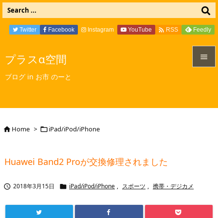

Twitter
Facebook
Instagram
YouTube
Feedly
RSS
プラスα空間


ブログ in お市 のーと
メニュ

サイド

Home
>
iPad/iPod/iPhone


前へ

Huawei Band2 Proが交換修理されました
次へ

2018年3月15日
iPad/iPod/iPhone
,
スポーツ
,
携帯・デジカメ


検索