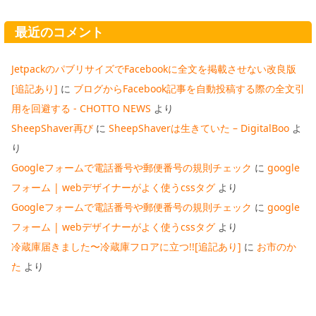
最近のコメント
JetpackのパブリサイズでFacebookに全文を掲載させない改良版
[追記あり]
に
ブログからFacebook記事を自動投稿する際の全文引
用を回避する - CHOTTO NEWS
より
SheepShaver再び
に
SheepShaverは生きていた – DigitalBoo
よ
り
Googleフォームで電話番号や郵便番号の規則チェック
に
google
フォーム | webデザイナーがよく使うcssタグ
より
Googleフォームで電話番号や郵便番号の規則チェック
に
google
フォーム | webデザイナーがよく使うcssタグ
より
冷蔵庫届きました〜冷蔵庫フロアに立つ!![追記あり]
に
お市のか
た
より