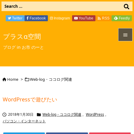

Twitter
Facebook
Instagram
YouTube
Feedly
RSS
プラスα空間


ブログ in お市 のーと
メニュ

サイド

Home
>
Web-log・ココログ関連


前へ

WordPressで遊びたい
次へ

2018年1月30日
Web-log・ココログ関連
,
WordPress
,


検索
パソコン・インターネット