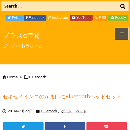

Twitter
Facebook
Instagram
YouTube
Feedly
RSS
プラスα空間


ブログ in お市 のーと
メニュ

サイド

Home
>
Bluetooth


前へ

セキセイインコのがま口にBluetoothヘッドセット
次へ

2016年5月22日
Bluetooth
,
ゲーム
,
ペット


検索