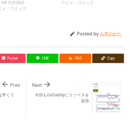
13年10月30日
アニメ・コミック
ニメ・コミック
Posted by

お市のかた

Pocket
LINE
RSS
Copy


Prev
Next
tは早くて
今回もGoDaddyにリソースを
追加