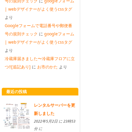
号の規則チェック
に
googleフォーム
| webデザイナーがよく使うcssタグ
より
Googleフォームで電話番号や郵便番
号の規則チェック
に
googleフォーム
| webデザイナーがよく使うcssタグ
より
冷蔵庫届きました〜冷蔵庫フロアに立
つ!![追記あり]
に
お市のかた
より
最近の投稿
レンタルサーバーを更
新しました
2022年5月2日 に 23時53
分 に