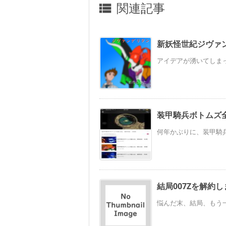
関連記事

新妖怪世紀ジヴァ
アイデアが湧いてしまっ
装甲騎兵ボトムズ
何年かぶりに、装甲騎兵
結局007Zを解約
悩んだ末、結局、もう一台