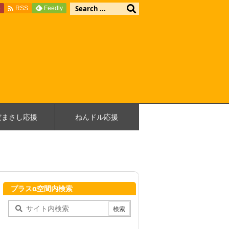

e
Feedly
RSS
だまさし応援
ねんドル応援
プラスα空間内検索