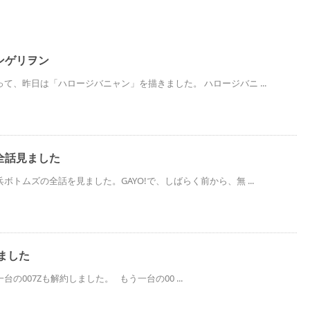
ンゲリヲン
て、昨日は「ハロージバニャン」を描きました。 ハロージバニ ...
全話見ました
ボトムズの全話を見ました。GAYO!で、しばらく前から、無 ...
しました
の007Zも解約しました。 もう一台の00 ...