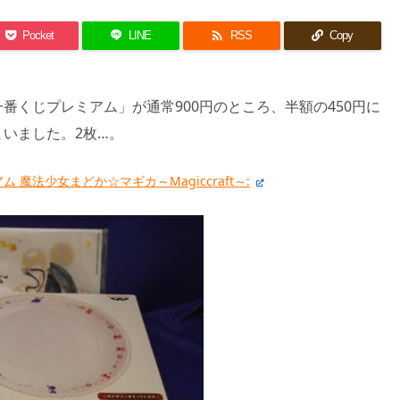

Pocket
LINE
RSS
Copy
番くじプレミアム」が通常900円のところ、半額の450円に
いました。2枚…。
 魔法少女まどか☆マギカ～Magiccraft～: