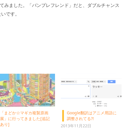
べてみました。「バンプレフレンド」だと、ダブルチャンス
たいです。
「まどか☆マギカ複製原画
Google翻訳はアニメ用語に
展」に行ってきました[追記
調整されてる?!
あり]
2013年11月22日