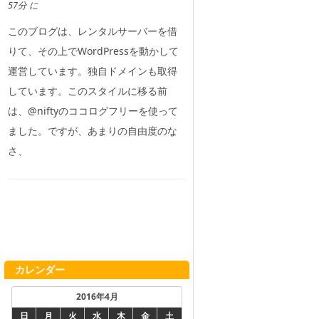
57分 に
このブログは、レンタルサーバーを借
りて、その上でWordPressを動かして
運営しています。独自ドメインも取得
しています。このスタイルに移る前
は、@niftyのココログフリーを使って
ました。ですが、あまりの自由度のな
さ、
カレンダー
2016年4月
日
月
火
水
木
金
土