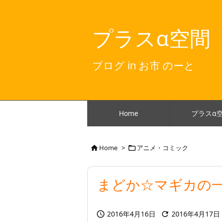
プラスα空間
ブログ in お市 のーと
Home
プラスα
Home
>
アニメ・コミック


まどか☆マギカの
2016年4月16日
2016年4月17日

