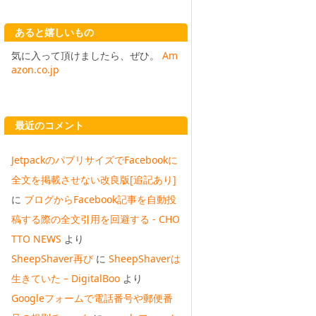
あると嬉しいもの
気に入って頂けましたら、ぜひ。
Am
azon.co.jp
最近のコメント
JetpackのパブリサイズでFacebookに
全文を掲載させない改良版[追記あり]
に
ブログからFacebook記事を自動投
稿する際の全文引用を回避する - CHO
TTO NEWS
より
SheepShaver再び
に
SheepShaverは
生きていた – DigitalBoo
より
Googleフォームで電話番号や郵便番