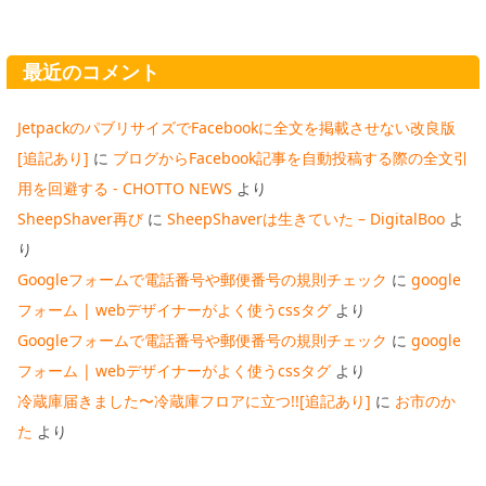
最近のコメント
JetpackのパブリサイズでFacebookに全文を掲載させない改良版
[追記あり]
に
ブログからFacebook記事を自動投稿する際の全文引
用を回避する - CHOTTO NEWS
より
SheepShaver再び
に
SheepShaverは生きていた – DigitalBoo
よ
り
Googleフォームで電話番号や郵便番号の規則チェック
に
google
フォーム | webデザイナーがよく使うcssタグ
より
Googleフォームで電話番号や郵便番号の規則チェック
に
google
フォーム | webデザイナーがよく使うcssタグ
より
冷蔵庫届きました〜冷蔵庫フロアに立つ!![追記あり]
に
お市のか
た
より