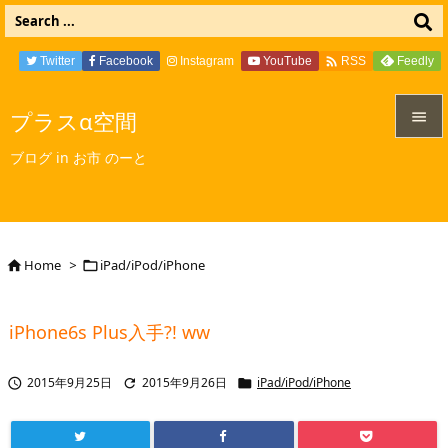

Twitter
Facebook
Instagram
YouTube
Feedly
RSS
プラスα空間


ブログ in お市 のーと
メニュ

サイド

Home
>
iPad/iPod/iPhone


前へ

iPhone6s Plus入手?! ww
次へ

2015年9月25日
2015年9月26日
iPad/iPod/iPhone



検索