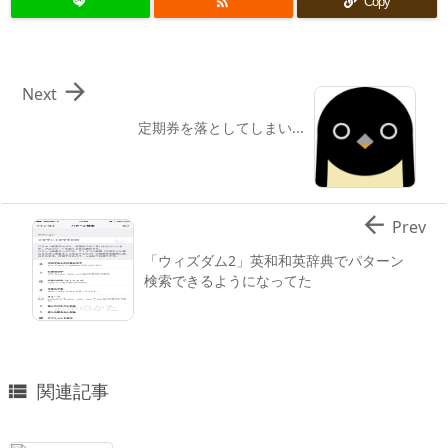

Copy

Next
定期券を落としてしまい...

Prev
「ウィズダム2」英和和英辞典でパターン
検索できるようになってた
関連記事
