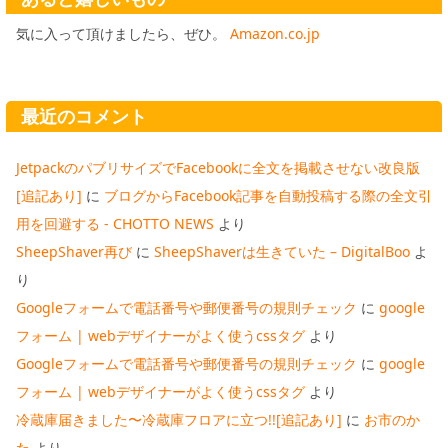
気に入って頂けましたら、ぜひ。
Amazon.co.jp
最近のコメント
JetpackのパブリサイズでFacebookに全文を掲載させない改良版
[追記あり]
に
ブログからFacebook記事を自動投稿する際の全文引
用を回避する - CHOTTO NEWS
より
SheepShaver再び
に
SheepShaverは生きていた – DigitalBoo
よ
り
Googleフォームで電話番号や郵便番号の規則チェック
に
google
フォーム | webデザイナーがよく使うcssタグ
より
Googleフォームで電話番号や郵便番号の規則チェック
に
google
フォーム | webデザイナーがよく使うcssタグ
より
冷蔵庫届きました〜冷蔵庫フロアに立つ!![追記あり]
に
お市のか
た
より