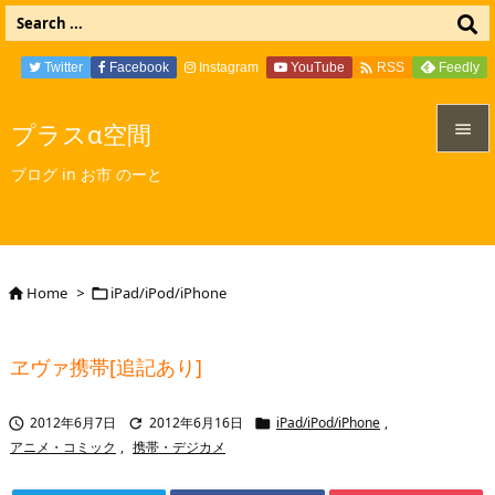

Twitter
Facebook
Instagram
YouTube
Feedly
RSS
プラスα空間


ブログ in お市 のーと
メニュ

サイド

Home
>
iPad/iPod/iPhone


前へ

ヱヴァ携帯[追記あり]
次へ

2012年6月7日
2012年6月16日
iPad/iPod/iPhone
,



検索
アニメ・コミック
,
携帯・デジカメ