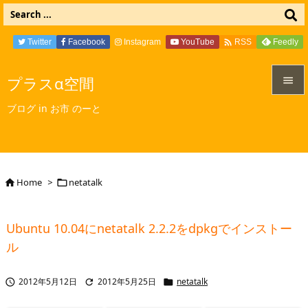

Twitter
Facebook
Instagram
YouTube
Feedly
RSS
プラスα空間


ブログ in お市 のーと
メニュ

サイド

Home
>
netatalk


前へ

Ubuntu 10.04にnetatalk 2.2.2をdpkgでインストー
次へ
ル

検索
2012年5月12日
2012年5月25日
netatalk


