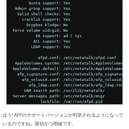
         Quota support:	Yes

   Admin group support:	Yes

    Valid shell checks:	Yes

      cracklib support:	Yes

        Dropbox kludge:	No

  Force volume uid/gid:	No

            EA support:	ad | sys

           ACL support:	Yes

          LDAP support:	Yes

             afpd.conf:	/etc/netatalk/afpd.conf

   AppleVolumes.system:	/etc/netatalk/AppleVolumes.system

  AppleVolumes.default:	/etc/netatalk/AppleVolumes.default

    afp_signature.conf:	/etc/netatalk/afp_signature.conf

      afp_voluuid.conf:	/etc/netatalk/afp_voluuid.conf

         afp_ldap.conf:	/etc/netatalk/afp_ldap.conf

       UAM search path:	/usr/lib/netatalk/

  Server messages path:	/etc/netatalk/msg/

              lockfile:	/var/run/afpd.pid
ほう! AFPのサポートバージョンが列挙されるようになって
いるのですね。親切かつ明確です。