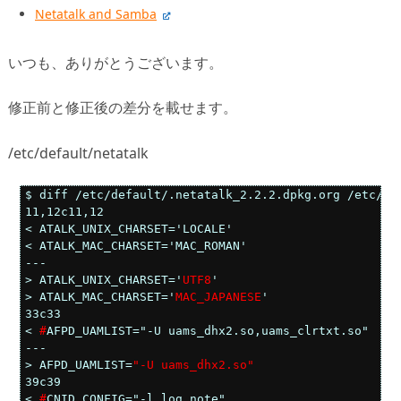
Netatalk and Samba
いつも、ありがとうございます。
修正前と修正後の差分を載せます。
/etc/default/netatalk
$ diff /etc/default/.netatalk_2.2.2.dpkg.org /etc/def
11,12c11,12

< ATALK_UNIX_CHARSET='LOCALE'

< ATALK_MAC_CHARSET='MAC_ROMAN'

---

> ATALK_UNIX_CHARSET='
UTF8
'

> ATALK_MAC_CHARSET='
MAC_JAPANESE
'

33c33

< 
#
AFPD_UAMLIST="-U uams_dhx2.so,uams_clrtxt.so"

---

> AFPD_UAMLIST=
"-U uams_dhx2.so"
39c39

< 
#
CNID_CONFIG="-l log_note"
