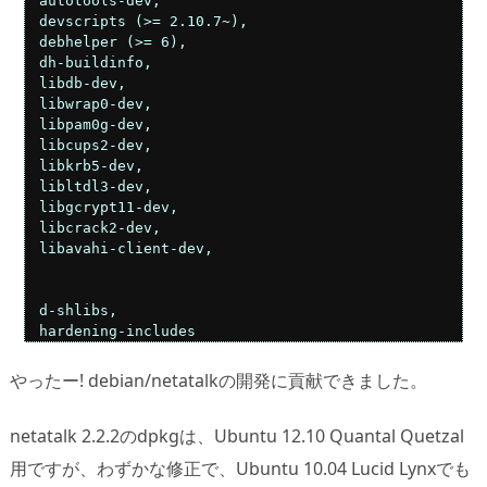
 autotools-dev,                                      
 devscripts (>= 2.10.7~),                            
 debhelper (>= 6),                                   
 dh-buildinfo,                                       
 libdb-dev,                                          
 libwrap0-dev,                                       
 libpam0g-dev,                                       
 libcups2-dev,                                       
 libkrb5-dev,                                        
 libltdl3-dev,                                       
 libgcrypt11-dev,                                    
 libcrack2-dev,                                      
 libavahi-client-dev,                                
                                                    
                                                    
 d-shlibs,                                           
 hardening-includes                                 
やったー! debian/netatalkの開発に貢献できました。
netatalk 2.2.2のdpkgは、Ubuntu 12.10 Quantal Quetzal
用ですが、わずかな修正で、Ubuntu 10.04 Lucid Lynxでも