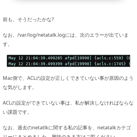
前も、そうだったかな?
なお、/var/log/netatalk.logには、次のエラーが出ていま
す。
May 12 21:04:39.499285 afpd[19990] {acls.c:559} (E:D
May 12 21:04:39.499399 afpd[19990] {acls.c:1745} (E:
Mac側で、ACLの設定が正しくできていない事が原因のよう
な気がします。
ACLの設定ができていない事は、私が解決しなければならな
い課題です。
なお、過去のnetatlkに関する私の記事を、netatalkカテゴ
リーにまとめました。興味のある方はご覧ください。