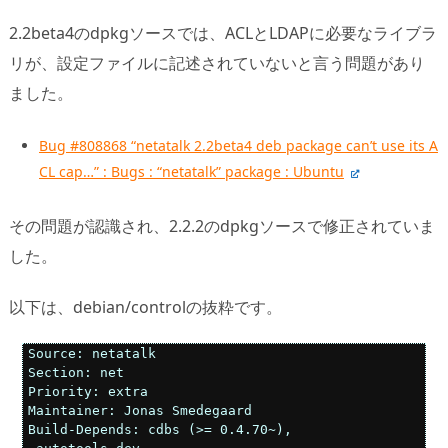
2.2beta4のdpkgソースでは、ACLとLDAPに必要なライブラ
リが、設定ファイルに記述されていないと言う問題があり
ました。
Bug #808868 “netatalk 2.2beta4 deb package can’t use its A
CL cap…” : Bugs : “netatalk” package : Ubuntu
その問題が認識され、2.2.2のdpkgソースで修正されていま
した。
以下は、debian/controlの抜粋です。
Source: netatalk                                     
Section: net                                         
Priority: extra                                      
Maintainer: Jonas Smedegaard                       Ma
Build-Depends: cdbs (>= 0.4.70~),                    