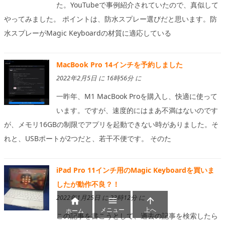
た。YouTubeで事例紹介されていたので、真似して
やってみました。 ポイントは、防水スプレー選びだと思います。防
水スプレーがMagic Keyboardの材質に適応している
MacBook Pro 14インチを予約しました
2022年2月5日 に 16時56分 に
一昨年、M1 MacBook Proを購入し、快適に使って
います。ですが、速度的にはまあ不満はないのです
が、メモリ16GBの制限でアプリを起動できない時がありました。そ
れと、USBポートが2つだと、若干不便です。 そのた
iPad Pro 11インチ用のMagic Keyboardを買いま
したが動作不良？！
2022年1月25日 に 23時12分 に



メニュー
上へ
ホーム
この記事を書こうとして、過去の記事を検索したら