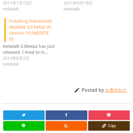
2011年7月13日
2011年6月19日
netatalk
netatalk
Installing Debianized
Netatalk 3.0 beta2 on
Ubuntu 10.04[EDITE
D]
Netatalk 3.0beta2 has just
released. I tried to in…
2012年6月2日
netatalk
Posted by

お市のかた

Copy