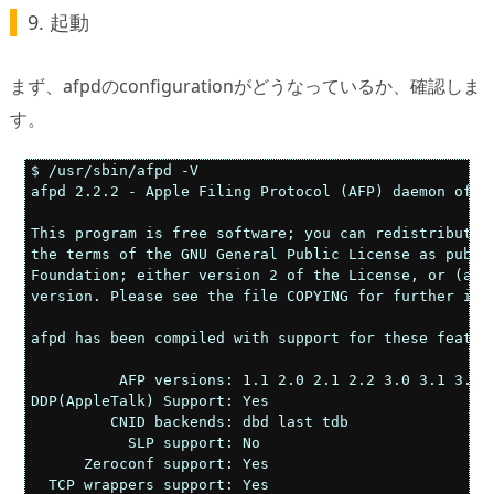
9. 起動
まず、afpdのconfigurationがどうなっているか、確認しま
す。
$ /usr/sbin/afpd -V

afpd 2.2.2 - Apple Filing Protocol (AFP) daemon of Ne
This program is free software; you can redistribute i
the terms of the GNU General Public License as publis
Foundation; either version 2 of the License, or (at y
version. Please see the file COPYING for further info
afpd has been compiled with support for these feature
          AFP versions:	1.1 2.0 2.1 2.2 3.0 3.1 3.2 3.3

DDP(AppleTalk) Support:	Yes

         CNID backends:	dbd last tdb

           SLP support:	No

      Zeroconf support:	Yes

  TCP wrappers support:	Yes
