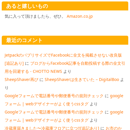
あると嬉しいもの
気に入って頂けましたら、ぜひ。
Amazon.co.jp
最近のコメント
JetpackのパブリサイズでFacebookに全文を掲載させない改良版
[追記あり]
に
ブログからFacebook記事を自動投稿する際の全文引
用を回避する - CHOTTO NEWS
より
SheepShaver再び
に
SheepShaverは生きていた – DigitalBoo
よ
り
Googleフォームで電話番号や郵便番号の規則チェック
に
google
フォーム | webデザイナーがよく使うcssタグ
より
Googleフォームで電話番号や郵便番号の規則チェック
に
google
フォーム | webデザイナーがよく使うcssタグ
より
冷蔵庫届きました〜冷蔵庫フロアに立つ!![追記あり]
に
お市のか