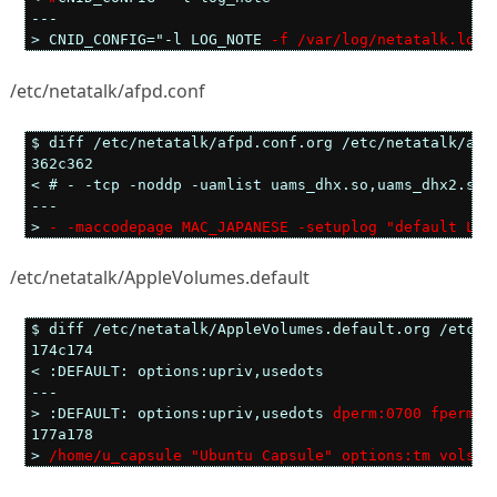
---

> CNID_CONFIG="-l LOG_NOTE 
-f /var/log/netatalk.log
"
/etc/netatalk/afpd.conf
$ diff /etc/netatalk/afpd.conf.org /etc/netatalk/afpd
362c362

< # - -tcp -noddp -uamlist uams_dhx.so,uams_dhx2.so -
---

> 
- -maccodepage MAC_JAPANESE -setuplog "default LOG
/etc/netatalk/AppleVolumes.default
$ diff /etc/netatalk/AppleVolumes.default.org /etc/ne
174c174

< :DEFAULT: options:upriv,usedots

---

> :DEFAULT: options:upriv,usedots 
dperm:0700 fperm:0
177a178

> 
/home/u_capsule "Ubuntu Capsule" options:tm volsiz