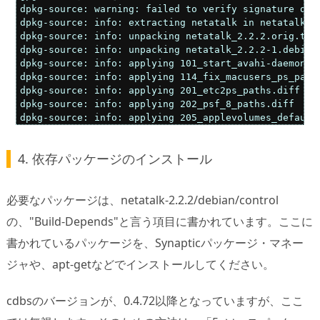
dpkg-source: warning: failed to verify signature on .
dpkg-source: info: extracting netatalk in netatalk-2.
dpkg-source: info: unpacking netatalk_2.2.2.orig.tar.
dpkg-source: info: unpacking netatalk_2.2.2-1.debian.
dpkg-source: info: applying 101_start_avahi-daemon_be
dpkg-source: info: applying 114_fix_macusers_ps_parsi
dpkg-source: info: applying 201_etc2ps_paths.diff

dpkg-source: info: applying 202_psf_8_paths.diff

dpkg-source: info: applying 205_applevolumes_default
4. 依存パッケージのインストール
必要なパッケージは、netatalk-2.2.2/debian/control
の、"Build-Depends"と言う項目に書かれています。ここに
書かれているパッケージを、Synapticパッケージ・マネー
ジャや、apt-getなどでインストールしてください。
cdbsのバージョンが、0.4.72以降となっていますが、ここ