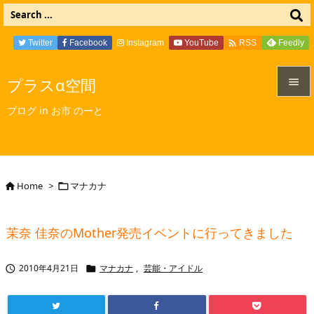

Twitter
Facebook
Instagram
YouTube
Feedly
RSS
プラスα空間


ブログ in お市 のーと
メニュ

サイド

Home
>
マナカナ


前へ

茉奈 佳奈のMother発売イベントに行ってきました
次へ

2010年4月21日
マナカナ
,
芸能・アイドル


検索