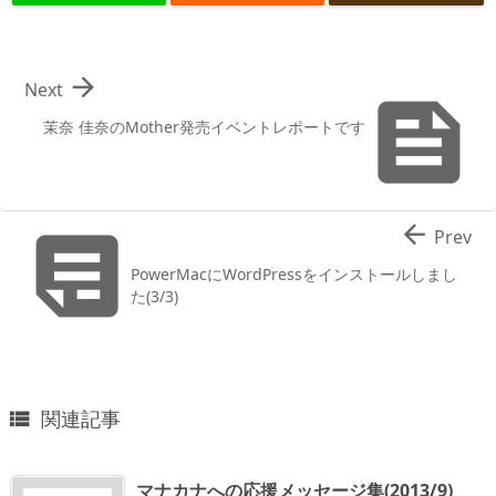

Next

茉奈 佳奈のMother発売イベントレポートです


Prev
PowerMacにWordPressをインストールしまし
た(3/3)
関連記事

マナカナへの応援メッセージ集(2013/9)