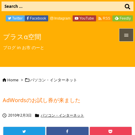

Twitter
Facebook
Instagram
YouTube
Feedly
RSS
プラスα空間


ブログ in お市 のーと
メニュ

サイド

Home
>
パソコン・インターネット


前へ

AdWordsのお試し券が来ました
次へ

2010年2月3日
パソコン・インターネット


検索