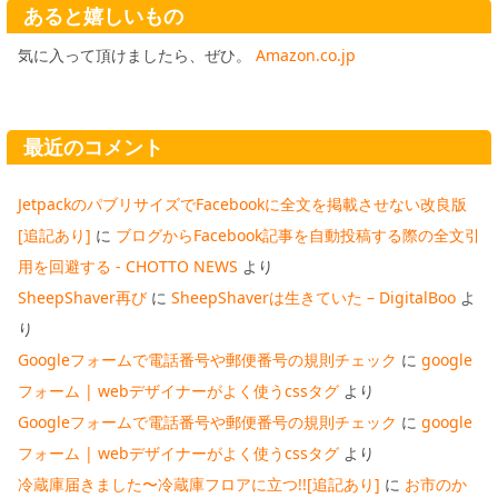
あると嬉しいもの
気に入って頂けましたら、ぜひ。
Amazon.co.jp
最近のコメント
JetpackのパブリサイズでFacebookに全文を掲載させない改良版
[追記あり]
に
ブログからFacebook記事を自動投稿する際の全文引
用を回避する - CHOTTO NEWS
より
SheepShaver再び
に
SheepShaverは生きていた – DigitalBoo
よ
り
Googleフォームで電話番号や郵便番号の規則チェック
に
google
フォーム | webデザイナーがよく使うcssタグ
より
Googleフォームで電話番号や郵便番号の規則チェック
に
google
フォーム | webデザイナーがよく使うcssタグ
より
冷蔵庫届きました〜冷蔵庫フロアに立つ!![追記あり]
に
お市のか