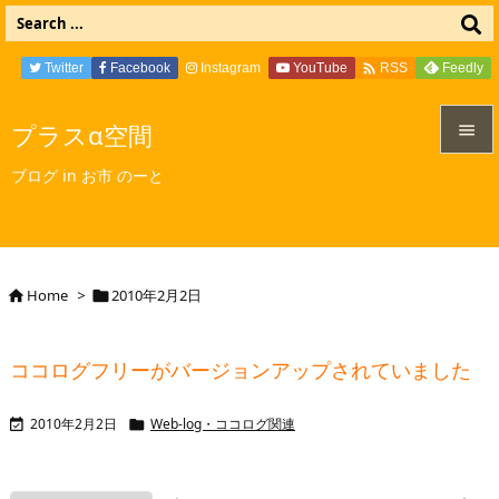

Twitter
Facebook
Instagram
YouTube
Feedly
RSS
プラスα空間


ブログ in お市 のーと
メニュ

サイド

Home
>
2010年2月2日


前へ

ココログフリーがバージョンアップされていました
次へ

2010年2月2日
Web-log・ココログ関連


検索