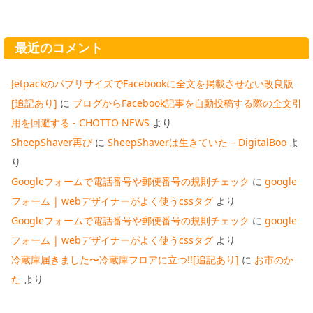
最近のコメント
JetpackのパブリサイズでFacebookに全文を掲載させない改良版
[追記あり]
に
ブログからFacebook記事を自動投稿する際の全文引
用を回避する - CHOTTO NEWS
より
SheepShaver再び
に
SheepShaverは生きていた – DigitalBoo
よ
り
Googleフォームで電話番号や郵便番号の規則チェック
に
google
フォーム | webデザイナーがよく使うcssタグ
より
Googleフォームで電話番号や郵便番号の規則チェック
に
google
フォーム | webデザイナーがよく使うcssタグ
より
冷蔵庫届きました〜冷蔵庫フロアに立つ!![追記あり]
に
お市のか
た
より