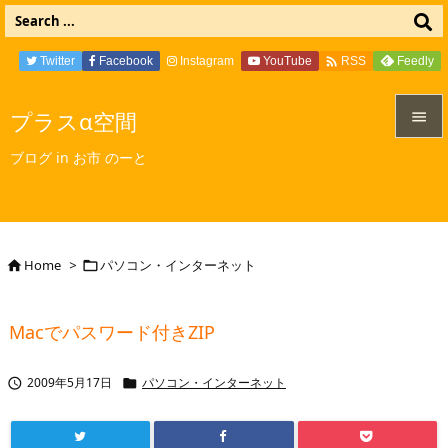

Twitter
Facebook
Instagram
YouTube
Feedly
RSS
プラスα空間


ブログ in お市 のーと
メニュ

サイド

Home
>
パソコン・インターネット


前へ

Macでパスワード付きZIP
次へ

2009年5月17日
パソコン・インターネット


検索