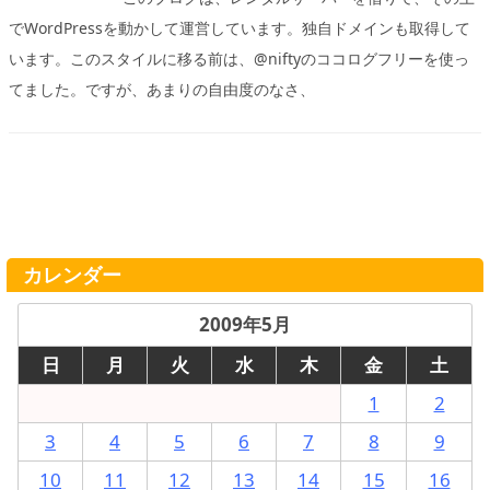
でWordPressを動かして運営しています。独自ドメインも取得して
います。このスタイルに移る前は、@niftyのココログフリーを使っ
てました。ですが、あまりの自由度のなさ、
カレンダー
2009年5月
日
月
火
水
木
金
土
1
2
3
4
5
6
7
8
9
10
11
12
13
14
15
16