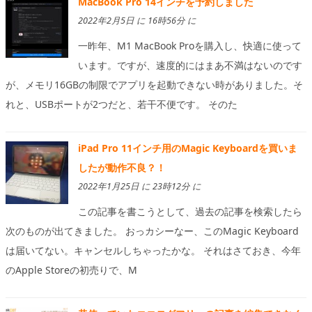
MacBook Pro 14インチを予約しました
2022年2月5日 に 16時56分 に
一昨年、M1 MacBook Proを購入し、快適に使って
います。ですが、速度的にはまあ不満はないのです
が、メモリ16GBの制限でアプリを起動できない時がありました。そ
れと、USBポートが2つだと、若干不便です。 そのた
iPad Pro 11インチ用のMagic Keyboardを買いま
したが動作不良？！
2022年1月25日 に 23時12分 に
この記事を書こうとして、過去の記事を検索したら
次のものが出てきました。 おっカシーなー、このMagic Keyboard
は届いてない。キャンセルしちゃったかな。 それはさておき、今年
のApple Storeの初売りで、M