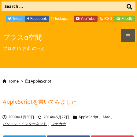

Twitter
Facebook
Instagram
YouTube
Feedly
RSS
プラスα空間


ブログ in お市 のーと
メニュ

サイド

Home
>
AppleScript


前へ

AppleScriptを書いてみました
次へ

2009年1月30日
2014年6月22日
AppleScript
,
Mac
,



検索
パソコン・インターネット
,
マナカナ