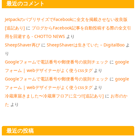
最近のコメント
JetpackのパブリサイズでFacebookに全文を掲載させない改良版
[追記あり]
に
ブログからFacebook記事を自動投稿する際の全文引
用を回避する - CHOTTO NEWS
より
SheepShaver再び
に
SheepShaverは生きていた – DigitalBoo
よ
り
Googleフォームで電話番号や郵便番号の規則チェック
に
google
フォーム | webデザイナーがよく使うcssタグ
より
Googleフォームで電話番号や郵便番号の規則チェック
に
google
フォーム | webデザイナーがよく使うcssタグ
より
冷蔵庫届きました〜冷蔵庫フロアに立つ!![追記あり]
に
お市のか
た
より
最近の投稿