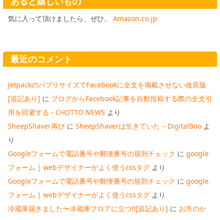
あると嬉しいもの
気に入って頂けましたら、ぜひ。
Amazon.co.jp
最近のコメント
JetpackのパブリサイズでFacebookに全文を掲載させない改良版
[追記あり]
に
ブログからFacebook記事を自動投稿する際の全文引
用を回避する - CHOTTO NEWS
より
SheepShaver再び
に
SheepShaverは生きていた – DigitalBoo
よ
り
Googleフォームで電話番号や郵便番号の規則チェック
に
google
フォーム | webデザイナーがよく使うcssタグ
より
Googleフォームで電話番号や郵便番号の規則チェック
に
google
フォーム | webデザイナーがよく使うcssタグ
より
冷蔵庫届きました〜冷蔵庫フロアに立つ!![追記あり]
に
お市のか