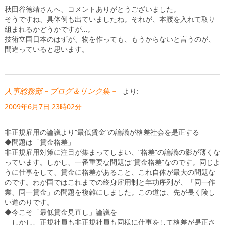
秋田谷徳靖さんへ、コメントありがとうございました。
そうですね、具体例も出ていましたね。それが、本腰を入れて取り
組まれるかどうかですが…。
技術立国日本のはずが、物を作っても、もうからないと言うのが、
間違っていると思います。
人事総務部－ブログ＆リンク集－
より:
2009年6月7日 23時02分
非正規雇用の論議より“最低賃金”の論議が格差社会を是正する
◆問題は「賃金格差」
非正規雇用対策に注目が集まってしまい、“格差”の論議の影が薄くな
っています。しかし、一番重要な問題は“賃金格差”なのです。同じよ
うに仕事をして、賃金に格差があること、これ自体が最大の問題な
のです。わが国ではこれまでの終身雇用制と年功序列が、「同一作
業、同一賃金」の問題を複雑にしました。この道は、先が長く険し
い道のりです。
◆今こそ「最低賃金見直し」論議を
しかし、正規社員も非正規社員も同様に仕事をして格差が是正さ