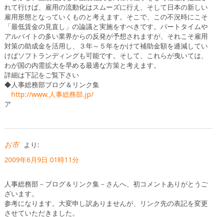
れて行けば、雇用の流動化はスムーズに行え、そして日本の新しい
雇用形態となっていくものと考えます。そこで、この不況時にこそ
「最低賃金の見直し」の論議と実施をすべきです。パートタイムや
アルバイトの多い業界からの反発が予想されますが、それこそ雇用
対策の助成金を活用し、３年～５年をかけて補助金額を逓減してい
けばソフトランディングも可能です。そして、これらが曳いては、
わが国の内需拡大を早める最適な方策と考えます。
詳細は下記をご覧下さい
◆人事総務部ブログ＆リンク集
http://www.人事総務部.jp/
ア
お市
より:
2009年6月9日 01時11分
人事総務部－ブログ＆リンク集－さんへ、初コメントありがとうご
ざいます。
参考になります。大変申し訳ありませんが、リンク先の表記を変更
させていただきました。