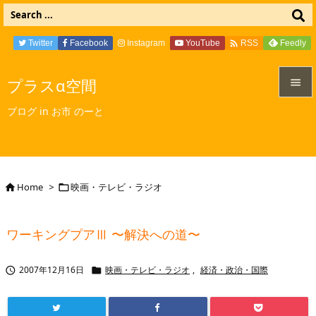

Twitter
Facebook
Instagram
YouTube
Feedly
RSS
プラスα空間


ブログ in お市 のーと
メニュ

サイド

Home
>
映画・テレビ・ラジオ


前へ

ワーキングプアⅢ 〜解決への道〜
次へ

2007年12月16日
映画・テレビ・ラジオ
,
経済・政治・国際


検索