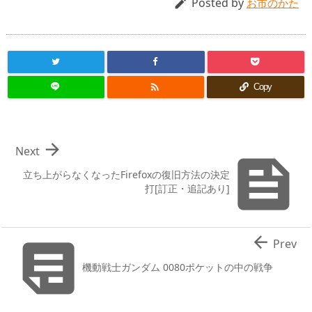
Posted by

お市のかた

Copy

Next

立ち上がらなくなったFirefoxの復旧方法の決定
打[訂正・追記あり]


Prev
機動戦士ガンダム 0080ポケットの中の戦争