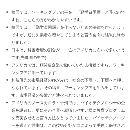
韓国では、ワーキングプアの事を、「勤労貧困層」と呼ぶので
すね。こちらの方がわかりやすいです。
韓国では、「勤労貧困層」を作らないための法律を作ったよう
ですが、逆に失業者を増やしてしまうと言う皮肉な結果に終わ
りました。
日本は、貧困者層の割合が、一位のアメリカに次いで多いよう
です(先進国の中で)。
アメリカでは、IT関連企業で働いていた技術者ですら、ワーキ
ングプアに陥っています。
利益優先の市場経済のゆがみは、社会の下層へ、下層へと押し
やられています。その結果、ワーキングプアを生み出していま
す。市場経済の失敗だと述べられていました。
アメリカのノースカロライナ州では、バイオテクノロジーの企
業を誘致し、更にその企業へ就職しやすい様に教育プログラム
を充実させると言う方法をとっていました。バイオテクノロジ
ーを選んだ理由は、この技術分野が国によって手厚く保護され