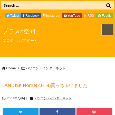

Twitter
Facebook
Instagram
YouTube
Feedly
RSS
プラスα空間


ブログ in お市 のーと
メニュ

サイド

Home
>
パソコン・インターネット


前へ

LANDISK Home(2.0TB)買っちゃいました
次へ

2007年7月6日
パソコン・インターネット


検索