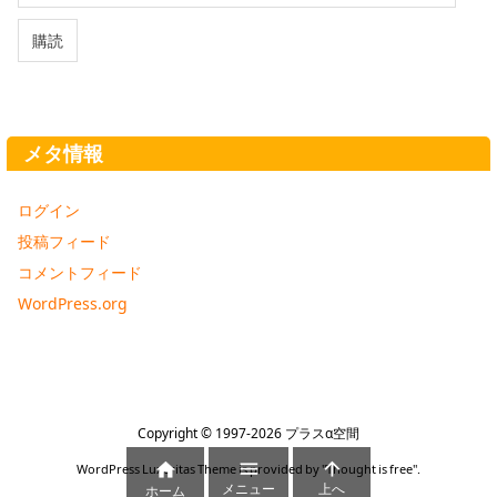
ル
ア
購読
ド
レ
ス
メタ情報
ログイン
投稿フィード
コメントフィード
WordPress.org
Copyright ©
1997
-2026
プラスα空間



WordPress Luxeritas Theme is provided by "
Thought is free
".
メニュー
上へ
ホーム