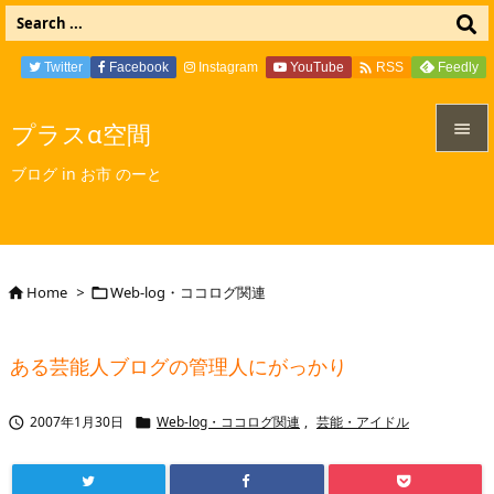

Twitter
Facebook
Instagram
YouTube
Feedly
RSS
プラスα空間


ブログ in お市 のーと
メニュ

サイド

Home
>
Web-log・ココログ関連


前へ

ある芸能人ブログの管理人にがっかり
次へ

2007年1月30日
Web-log・ココログ関連
,
芸能・アイドル


検索