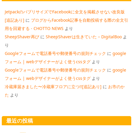
JetpackのパブリサイズでFacebookに全文を掲載させない改良版
[追記あり]
に
ブログからFacebook記事を自動投稿する際の全文引
用を回避する - CHOTTO NEWS
より
SheepShaver再び
に
SheepShaverは生きていた – DigitalBoo
よ
り
Googleフォームで電話番号や郵便番号の規則チェック
に
google
フォーム | webデザイナーがよく使うcssタグ
より
Googleフォームで電話番号や郵便番号の規則チェック
に
google
フォーム | webデザイナーがよく使うcssタグ
より
冷蔵庫届きました〜冷蔵庫フロアに立つ!![追記あり]
に
お市のか
た
より
最近の投稿