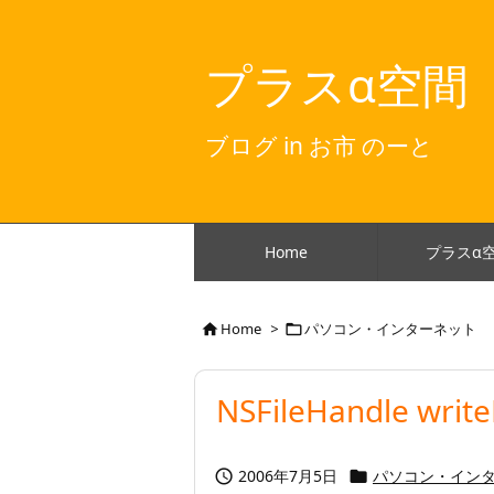
プラスα空間
ブログ in お市 のーと
Home
プラスα
Home
>
パソコン・インターネット


NSFileHandle writ
2006年7月5日
パソコン・イン

