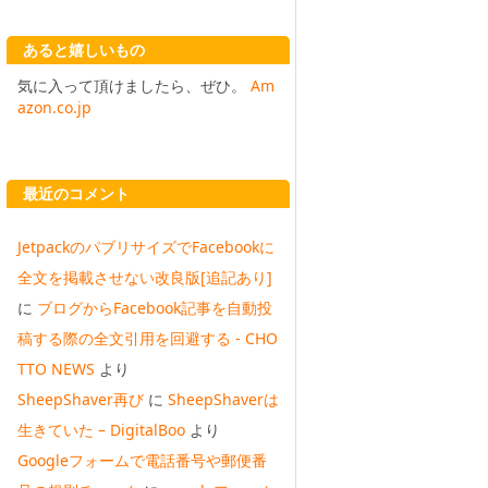
あると嬉しいもの
気に入って頂けましたら、ぜひ。
Am
azon.co.jp
最近のコメント
JetpackのパブリサイズでFacebookに
全文を掲載させない改良版[追記あり]
に
ブログからFacebook記事を自動投
稿する際の全文引用を回避する - CHO
TTO NEWS
より
SheepShaver再び
に
SheepShaverは
生きていた – DigitalBoo
より
Googleフォームで電話番号や郵便番