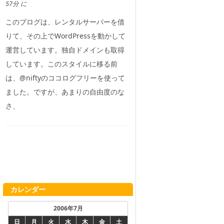
57分 に
このブログは、レンタルサーバーを借
りて、その上でWordPressを動かして
運営しています。独自ドメインも取得
しています。このスタイルに移る前
は、@niftyのココログフリーを使って
ました。ですが、あまりの自由度のな
さ、
カレンダー
2006年7月
日
月
火
水
木
金
土