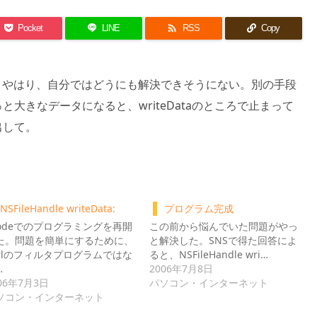

Pocket
LINE
RSS
Copy
件だが、やはり、自分ではどうにも解決できそうにない。別の手段
大きなデータになると、writeDataのところで止まって
出して。
NSFileHandle writeData:
プログラム完成
codeでのプログラミングを再開
この前から悩んでいた問題がやっ
た。問題を簡単にするために、
と解決した。SNSで得た回答によ
erlのフィルタプログラムではな
ると、NSFileHandle wri…
…
2006年7月8日
06年7月3日
パソコン・インターネット
ソコン・インターネット