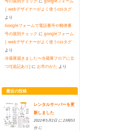
号の規則チェック
に
googleフォーム
| webデザイナーがよく使うcssタグ
より
Googleフォームで電話番号や郵便番
号の規則チェック
に
googleフォーム
| webデザイナーがよく使うcssタグ
より
冷蔵庫届きました〜冷蔵庫フロアに立
つ!![追記あり]
に
お市のかた
より
最近の投稿
レンタルサーバーを更
新しました
2022年5月2日 に 23時53
分 に