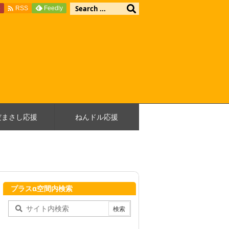

e
Feedly
RSS
だまさし応援
ねんドル応援
プラスα空間内検索