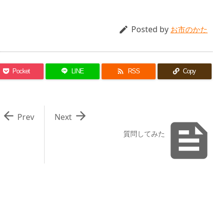
Posted by

お市のかた

Pocket
LINE
RSS
Copy


Prev
Next

質問してみた