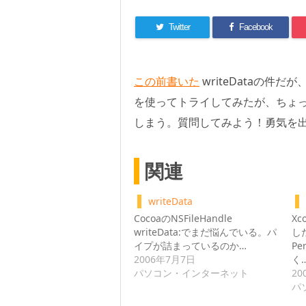
Twitter
Facebook
この前書いた
writeDataの
を使ってトライしてみたが、ちょっと
しまう。質問してみよう！勇気を
関連
writeData
CocoaのNSFileHandle
X
writeData:でまだ悩んでいる。パ
し
イプが詰まっているのか…
P
2006年7月7日
く
パソコン・インターネット
20
パ