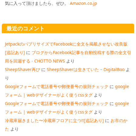
気に入って頂けましたら、ぜひ。
Amazon.co.jp
最近のコメント
JetpackのパブリサイズでFacebookに全文を掲載させない改良版
[追記あり]
に
ブログからFacebook記事を自動投稿する際の全文引
用を回避する - CHOTTO NEWS
より
SheepShaver再び
に
SheepShaverは生きていた – DigitalBoo
よ
り
Googleフォームで電話番号や郵便番号の規則チェック
に
google
フォーム | webデザイナーがよく使うcssタグ
より
Googleフォームで電話番号や郵便番号の規則チェック
に
google
フォーム | webデザイナーがよく使うcssタグ
より
冷蔵庫届きました〜冷蔵庫フロアに立つ!![追記あり]
に
お市のか
た
より