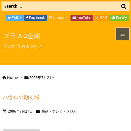

Twitter
Facebook
Instagram
YouTube
Feedly
RSS
プラスα空間


ブログ in お市 のーと
メニュ

サイド

Home
>
2006年7月21日


前へ

ハウルの動く城
次へ

2006年7月21日
映画・テレビ・ラジオ


検索