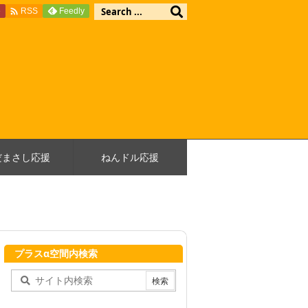

e
Feedly
RSS
だまさし応援
ねんドル応援
プラスα空間内検索