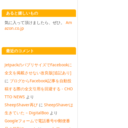
あると嬉しいもの
気に入って頂けましたら、ぜひ。
Am
azon.co.jp
最近のコメント
JetpackのパブリサイズでFacebookに
全文を掲載させない改良版[追記あり]
に
ブログからFacebook記事を自動投
稿する際の全文引用を回避する - CHO
TTO NEWS
より
SheepShaver再び
に
SheepShaverは
生きていた – DigitalBoo
より
Googleフォームで電話番号や郵便番