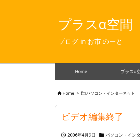
プラスα空間
ブログ in お市 のーと
Home
プラスα
Home
>
パソコン・インターネット


ビデオ編集終了
2006年4月9日
パソコン・イン

