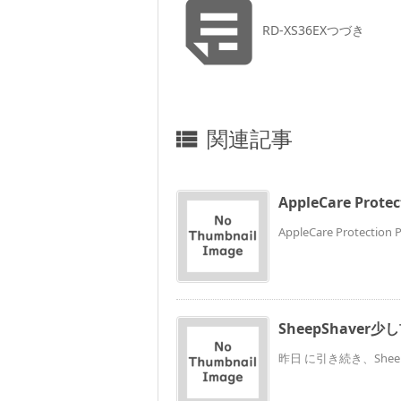

RD-XS36EXつづき
関連記事

AppleCare Prot
AppleCare Protecti
SheepShaver少
昨日 に引き続き、Shee