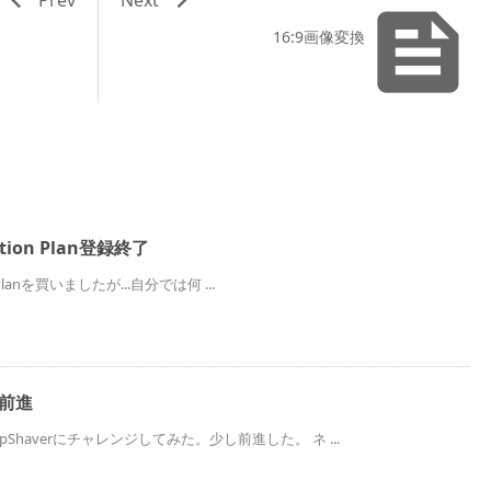

16:9画像変換
ection Plan登録終了
on Planを買いましたが...自分では何 ...
し前進
pShaverにチャレンジしてみた。少し前進した。 ネ ...