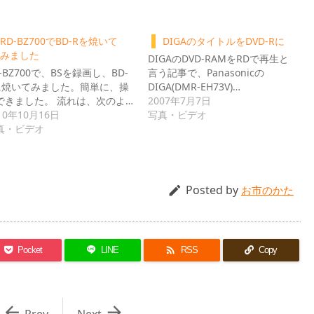
RD-BZ700でBD-Rを焼いて
DIGAのタイトルをDVD-Rに
みました
DIGAのDVD-RAMをRDで再生と
-BZ700で、BSを録画し、BD-
言う記事で、Panasonicの
に焼いてみました。簡単に、操
DIGA(DMR-EH73V)…
できました。 流れは、次のよ…
2007年7月7日
10年10月16日
写真・ビデオ
真・ビデオ
Posted by

お市のかた

Pocket
LINE
RSS
Copy


Prev
Next