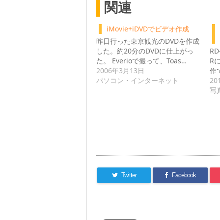
関連
iMovie+iDVDでビデオ作成
昨日行った東京観光のDVDを作成
した。約20分のDVDに仕上がっ
RD
た。 Everioで撮って、Toas…
R
2006年3月13日
作
パソコン・インターネット
20
写
Twitter
Facebook