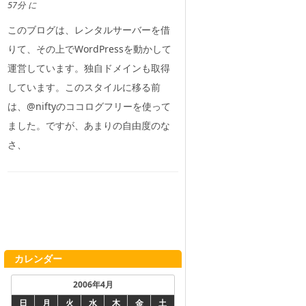
57分 に
このブログは、レンタルサーバーを借
りて、その上でWordPressを動かして
運営しています。独自ドメインも取得
しています。このスタイルに移る前
は、@niftyのココログフリーを使って
ました。ですが、あまりの自由度のな
さ、
カレンダー
2006年4月
日
月
火
水
木
金
土