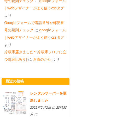
号の規則チェック
に
googleフォーム
| webデザイナーがよく使うcssタグ
より
Googleフォームで電話番号や郵便番
号の規則チェック
に
googleフォーム
| webデザイナーがよく使うcssタグ
より
冷蔵庫届きました〜冷蔵庫フロアに立
つ!![追記あり]
に
お市のかた
より
最近の投稿
レンタルサーバーを更
新しました
2022年5月2日 に 23時53
分 に