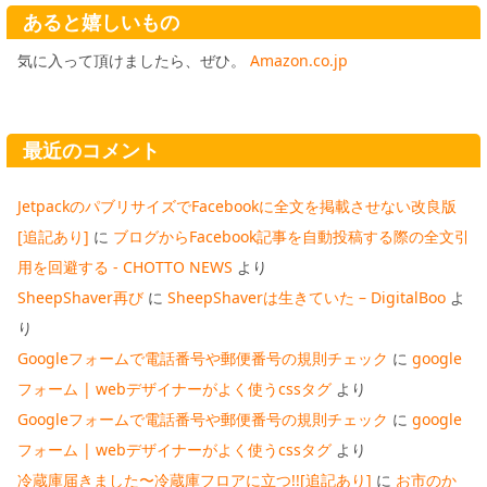
あると嬉しいもの
気に入って頂けましたら、ぜひ。
Amazon.co.jp
最近のコメント
JetpackのパブリサイズでFacebookに全文を掲載させない改良版
[追記あり]
に
ブログからFacebook記事を自動投稿する際の全文引
用を回避する - CHOTTO NEWS
より
SheepShaver再び
に
SheepShaverは生きていた – DigitalBoo
よ
り
Googleフォームで電話番号や郵便番号の規則チェック
に
google
フォーム | webデザイナーがよく使うcssタグ
より
Googleフォームで電話番号や郵便番号の規則チェック
に
google
フォーム | webデザイナーがよく使うcssタグ
より
冷蔵庫届きました〜冷蔵庫フロアに立つ!![追記あり]
に
お市のか