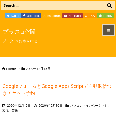

Twitter
Facebook
Instagram
YouTube
Feedly
RSS
プラスα空間


ブログ in お市 のーと
メニュ

サイド

Home
>
2020年12月15日


前へ

GoogleフォームとGoogle Apps Scriptで自動返信つ
次へ
きチケット予約

検索
2020年12月15日
2020年12月16日
パソコン・インターネット
,



文化・芸術