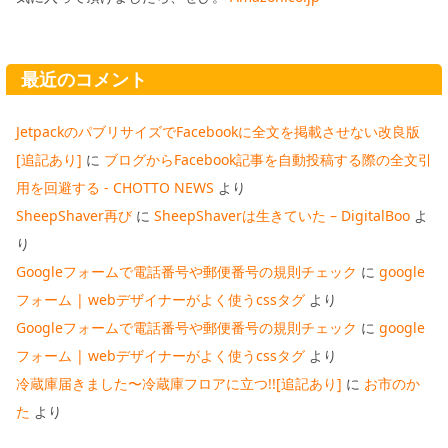
最近のコメント
JetpackのパブリサイズでFacebookに全文を掲載させない改良版
[追記あり]
に
ブログからFacebook記事を自動投稿する際の全文引
用を回避する - CHOTTO NEWS
より
SheepShaver再び
に
SheepShaverは生きていた – DigitalBoo
よ
り
Googleフォームで電話番号や郵便番号の規則チェック
に
google
フォーム | webデザイナーがよく使うcssタグ
より
Googleフォームで電話番号や郵便番号の規則チェック
に
google
フォーム | webデザイナーがよく使うcssタグ
より
冷蔵庫届きました〜冷蔵庫フロアに立つ!![追記あり]
に
お市のか
た
より