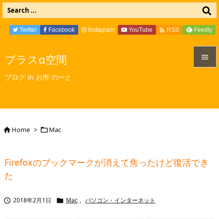

Twitter
Facebook
Instagram
YouTube
Feedly
RSS
プラスα空間


ブログ in お市 のーと
メニュ

サイド

Home
>
Mac


前へ

Firefoxのブックマークが消えて焦ったけど復活でき
次へ
た

検索
2018年2月1日
Mac
,
パソコン・インターネット

