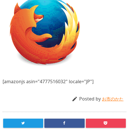
[amazonjs asin="4777516032" locale="JP"]
Posted by

お市のかた