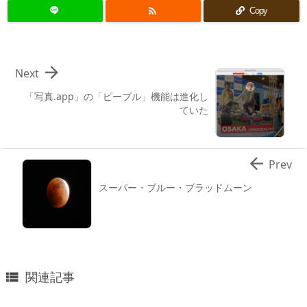

Copy

Next
「写真.app」の「ピープル」機能は進化し
ていた

Prev
スーパー・ブルー・ブラッドムーン
関連記事
