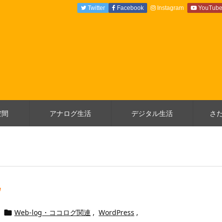
Twitter
Facebook
Instagram
YouTub
空間
アナログ生活
デジタル生活
さ
化
Web-log・ココログ関連
,
WordPress
,
