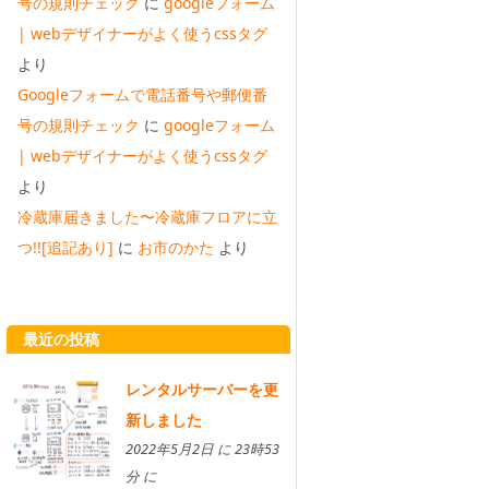
号の規則チェック
に
googleフォーム
| webデザイナーがよく使うcssタグ
より
Googleフォームで電話番号や郵便番
号の規則チェック
に
googleフォーム
| webデザイナーがよく使うcssタグ
より
冷蔵庫届きました〜冷蔵庫フロアに立
つ!![追記あり]
に
お市のかた
より
最近の投稿
レンタルサーバーを更
新しました
2022年5月2日 に 23時53
分 に