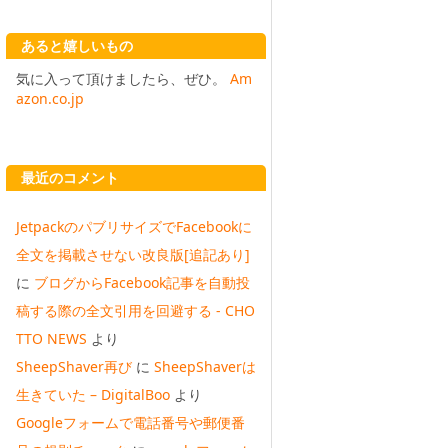
あると嬉しいもの
気に入って頂けましたら、ぜひ。
Am
azon.co.jp
最近のコメント
JetpackのパブリサイズでFacebookに
全文を掲載させない改良版[追記あり]
に
ブログからFacebook記事を自動投
稿する際の全文引用を回避する - CHO
TTO NEWS
より
SheepShaver再び
に
SheepShaverは
生きていた – DigitalBoo
より
Googleフォームで電話番号や郵便番