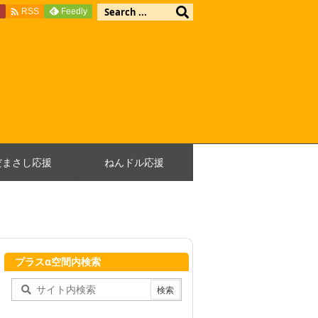

e
Feedly
RSS
だまさし応援
ねんドル応援
プラスα空間内検索