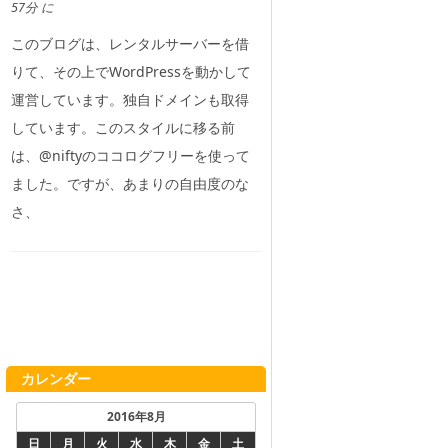
57分 に
このブログは、レンタルサーバーを借
りて、その上でWordPressを動かして
運営しています。独自ドメインも取得
しています。このスタイルに移る前
は、@niftyのココログフリーを使って
ました。ですが、あまりの自由度のな
さ、
カレンダー
2016年8月
日
月
火
水
木
金
土