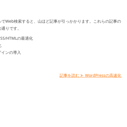
ルでWeb検索すると、山ほど記事が引っかかります。これらの記事の
の通りです。
t/CSS/HTMLの最適化
化
ラグインの導入
記事を読む
WordPressの高速化