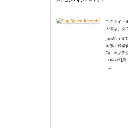
パソコン・インターネット
このタイト
大体は、次
JavaScrip
画像の最適
Cacheプ
CDNの利用
. ...