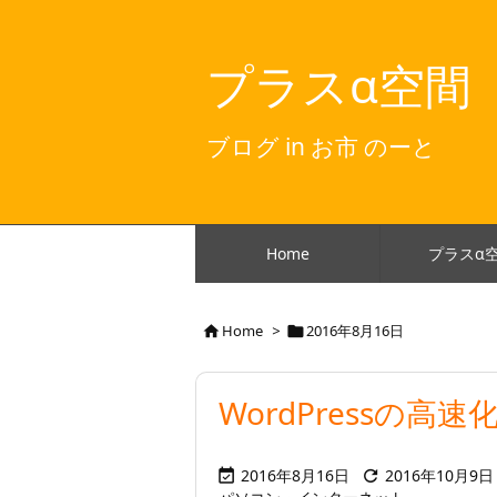
プラスα空間
ブログ in お市 のーと
Home
プラスα
Home
>
2016年8月16日


WordPressの高速
2016年8月16日
2016年10月9日

