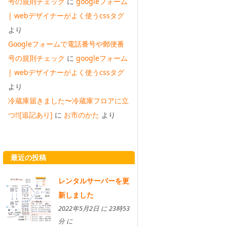
号の規則チェック
に
googleフォーム
| webデザイナーがよく使うcssタグ
より
Googleフォームで電話番号や郵便番
号の規則チェック
に
googleフォーム
| webデザイナーがよく使うcssタグ
より
冷蔵庫届きました〜冷蔵庫フロアに立
つ!![追記あり]
に
お市のかた
より
最近の投稿
レンタルサーバーを更
新しました
2022年5月2日 に 23時53
分 に