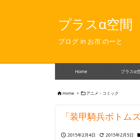
プラスα空間
ブログ in お市 のーと
Home
プラスα
Home
>
アニメ・コミック


「装甲騎兵ボトムズ C
2015年2月4日
2015年2月5日

