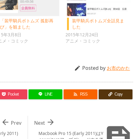
「装甲騎兵ボトムズ 孤影再
装甲騎兵ボトムズ全話見ま
び」を観ました
した
15年3月8日
2015年12月24日
ニメ・コミック
アニメ・コミック
Posted by

お市のかた

Pocket
LINE
RSS
Copy


Prev
Next

rly 2011)
Macbook Pro 15 (Early 2011)はY