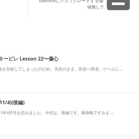
osemiteにアップグレードする価
値無し?!
ービレ Lesson 22〜傷心
を失敗してしまったのだめ。失意のまま、田舎へ帰省。ゲームに ...
/4)(後編)
1年4月号を読みました。今回は、後編です。敬称略ですみま ...