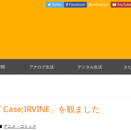
Twitter
Facebook
Instagram
YouTub
空間
アナログ生活
デジタル生活
さ
ase;IRVINE」を観ました
アニメ・コミック
