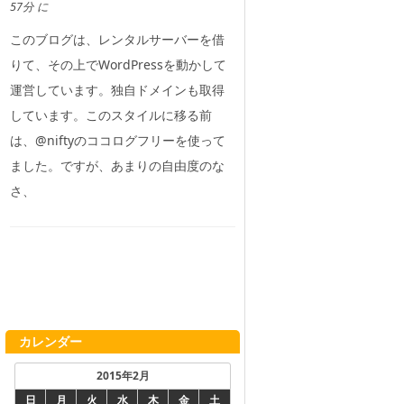
57分 に
このブログは、レンタルサーバーを借
りて、その上でWordPressを動かして
運営しています。独自ドメインも取得
しています。このスタイルに移る前
は、@niftyのココログフリーを使って
ました。ですが、あまりの自由度のな
さ、
カレンダー
2015年2月
日
月
火
水
木
金
土