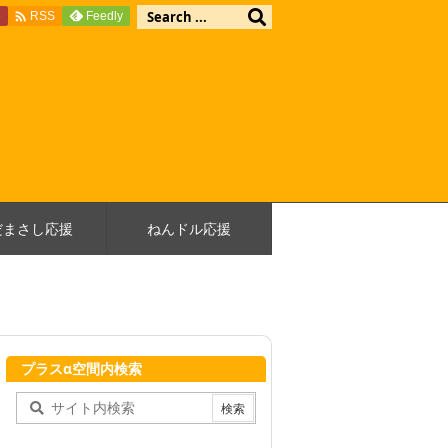

e
Feedly
RSS
だまさし応援
ねんドル応援
プラスα空間内検索