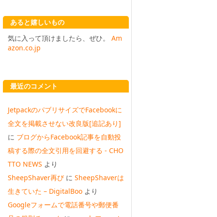
あると嬉しいもの
気に入って頂けましたら、ぜひ。
Am
azon.co.jp
最近のコメント
JetpackのパブリサイズでFacebookに
全文を掲載させない改良版[追記あり]
に
ブログからFacebook記事を自動投
稿する際の全文引用を回避する - CHO
TTO NEWS
より
SheepShaver再び
に
SheepShaverは
生きていた – DigitalBoo
より
Googleフォームで電話番号や郵便番