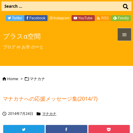

Twitter
Facebook
Instagram
YouTube
Feedly
RSS
プラスα空間


ブログ in お市 のーと
メニュ

サイド

Home
>
マナカナ


前へ

マナカナへの応援メッセージ集(2014/7)
次へ

2014年7月24日
マナカナ


検索