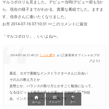
マルコポロリも見ました。デビュー当時(デビュー前も!)か
ら、現在の様子までがわかる、貴重な番組でした。ますま
す、佳奈さんに逢いたくなりました。
お市 2014-07-16 07:10:31 >>このコメントに返信
「マルコポロリ」、いいよね〜。
2014-07-16 21:40:21
じぶん磨き
(三倉茉奈オフィシャルブロ
グより)
最近、ヨガで素敵なインストラクターさんに出会い
その人の教え方とか
姿勢とか、バランスの取り方とかすごく勉強になって、
なるほどっ！て発見が多くて楽しくて(((o(*ﾟ▽ﾟ*)o)))



あ、インストラクターさんは女性です！笑
メニュー
上へ
ホーム