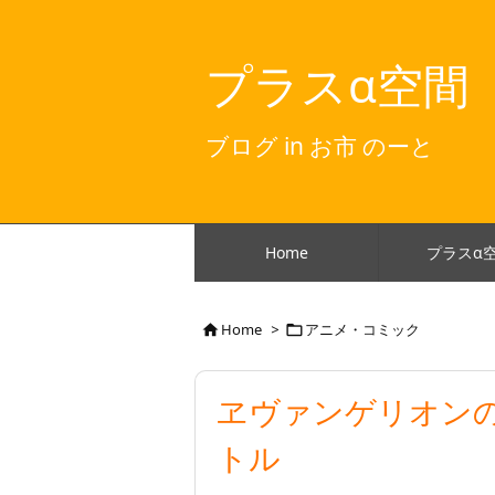
プラスα空間
ブログ in お市 のーと
Home
プラスα
Home
>
アニメ・コミック


ヱヴァンゲリオン
トル