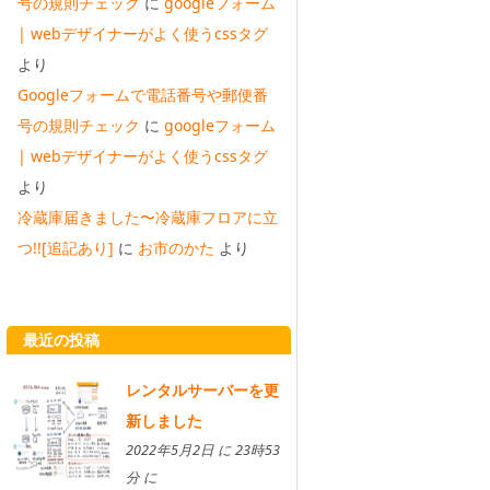
号の規則チェック
に
googleフォーム
| webデザイナーがよく使うcssタグ
より
Googleフォームで電話番号や郵便番
号の規則チェック
に
googleフォーム
| webデザイナーがよく使うcssタグ
より
冷蔵庫届きました〜冷蔵庫フロアに立
つ!![追記あり]
に
お市のかた
より
最近の投稿
レンタルサーバーを更
新しました
2022年5月2日 に 23時53
分 に