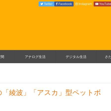
Twitter
Facebook
Instagram
YouTub
空間
アナログ生活
デジタル生活
さ
の「綾波」「アスカ」型ペットボ