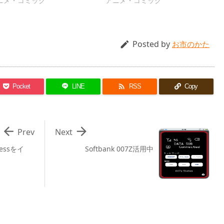
ニメ・コミック
アニメ・コミック
Posted by

お市のかた

Pocket
LINE
RSS
Copy


Prev
Next
ressをイ
Softbank 007Z活用中