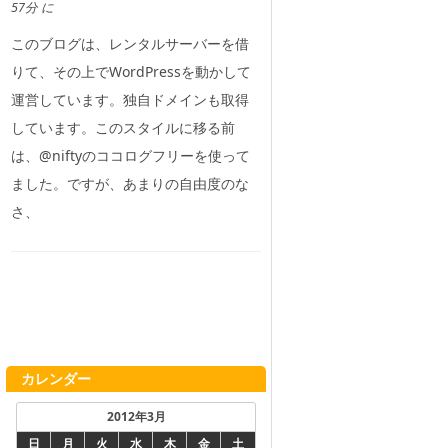
57分 に
このブログは、レンタルサーバーを借
りて、その上でWordPressを動かして
運営しています。独自ドメインも取得
しています。このスタイルに移る前
は、@niftyのココログフリーを使って
ました。ですが、あまりの自由度のな
さ、
カレンダー
2012年3月
日
月
火
水
木
金
土