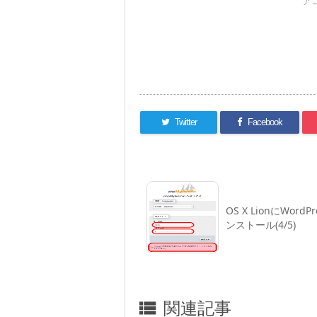
ア
Twitter
Facebook
OS X LionにWordP
ンストール(4/5)
関連記事
