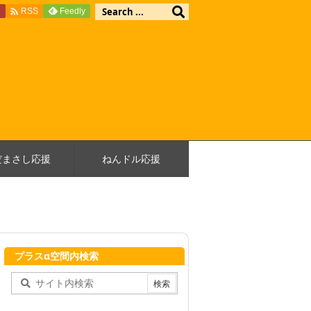

e
Feedly
RSS
だまさし応援
ねんドル応援
プラスα空間内検索