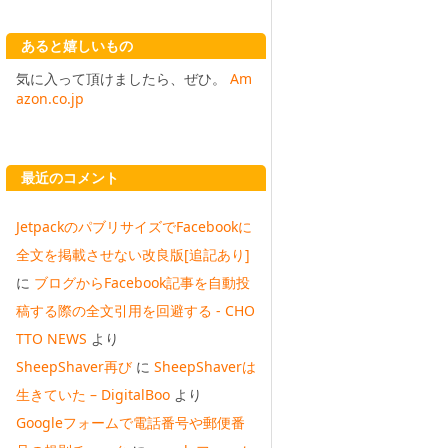
あると嬉しいもの
気に入って頂けましたら、ぜひ。
Am
azon.co.jp
最近のコメント
JetpackのパブリサイズでFacebookに
全文を掲載させない改良版[追記あり]
に
ブログからFacebook記事を自動投
稿する際の全文引用を回避する - CHO
TTO NEWS
より
SheepShaver再び
に
SheepShaverは
生きていた – DigitalBoo
より
Googleフォームで電話番号や郵便番