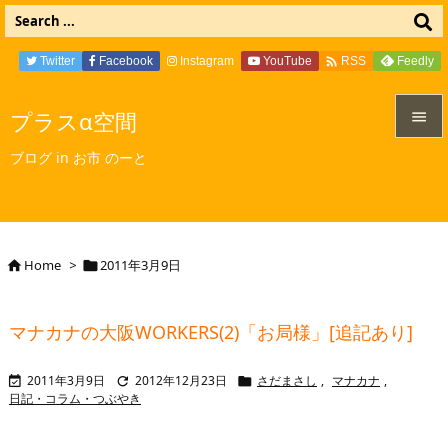

Twitter
Facebook
Instagram
YouTube
Feedly
RSS
プラスα空間


ブログ in お市 のーと
メニュ

サイド

Home
>
2011年3月9日


前へ

マナカナの大阪WORKERS(2)「お局様」[追記あり]
次へ

2011年3月9日
2012年12月23日
さだまさし
,
マナカナ
,



検索
日記・コラム・つぶやき