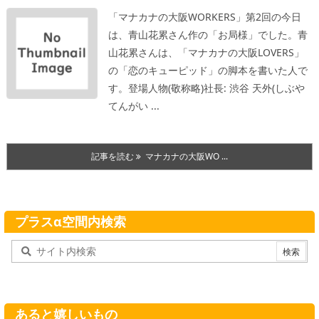
「マナカナの大阪WORKERS」第2回の今日
は、青山花累さん作の「お局様」でした。青
山花累さんは、「マナカナの大阪LOVERS」
の「恋のキューピッド」の脚本を書いた人で
す。
登場人物(敬称略)社長: 渋谷 天外(しぶや
てんがい ...
記事を読む
マナカナの大阪WO ...
プラスα空間内検索
あると嬉しいもの