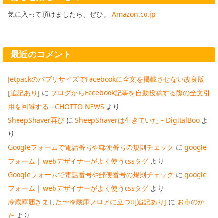
気に入って頂けましたら、ぜひ。
Amazon.co.jp
最近のコメント
JetpackのパブリサイズでFacebookに全文を掲載させない改良版
[追記あり]
に
ブログからFacebook記事を自動投稿する際の全文引
用を回避する - CHOTTO NEWS
より
SheepShaver再び
に
SheepShaverは生きていた – DigitalBoo
よ
り
Googleフォームで電話番号や郵便番号の規則チェック
に
google
フォーム | webデザイナーがよく使うcssタグ
より
Googleフォームで電話番号や郵便番号の規則チェック
に
google
フォーム | webデザイナーがよく使うcssタグ
より
冷蔵庫届きました〜冷蔵庫フロアに立つ!![追記あり]
に
お市のか
た
より