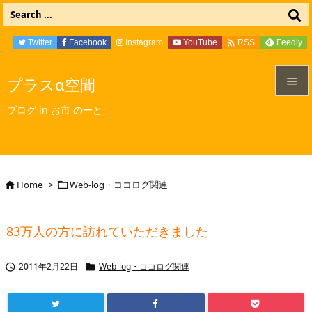

Twitter
Facebook
Instagram
YouTube
Feedly
RSS
プラスα空間


ブログ in お市 のーと
メニュ

サイド

Home
>
Web-log・ココログ関連


前へ

83万人の方に訪れていただきました
次へ

2011年2月22日
Web-log・ココログ関連


検索