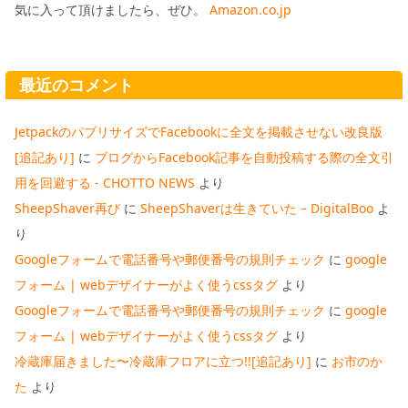
気に入って頂けましたら、ぜひ。
Amazon.co.jp
最近のコメント
JetpackのパブリサイズでFacebookに全文を掲載させない改良版
[追記あり]
に
ブログからFacebook記事を自動投稿する際の全文引
用を回避する - CHOTTO NEWS
より
SheepShaver再び
に
SheepShaverは生きていた – DigitalBoo
よ
り
Googleフォームで電話番号や郵便番号の規則チェック
に
google
フォーム | webデザイナーがよく使うcssタグ
より
Googleフォームで電話番号や郵便番号の規則チェック
に
google
フォーム | webデザイナーがよく使うcssタグ
より
冷蔵庫届きました〜冷蔵庫フロアに立つ!![追記あり]
に
お市のか
た
より