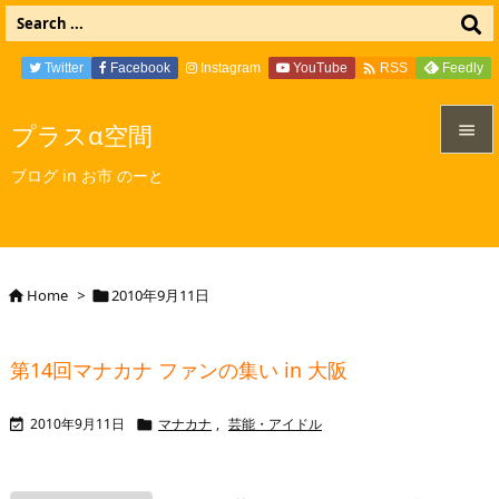

Twitter
Facebook
Instagram
YouTube
Feedly
RSS
プラスα空間


ブログ in お市 のーと
メニュ

サイド

Home
>
2010年9月11日


前へ

第14回マナカナ ファンの集い in 大阪
次へ

2010年9月11日
マナカナ
,
芸能・アイドル


検索