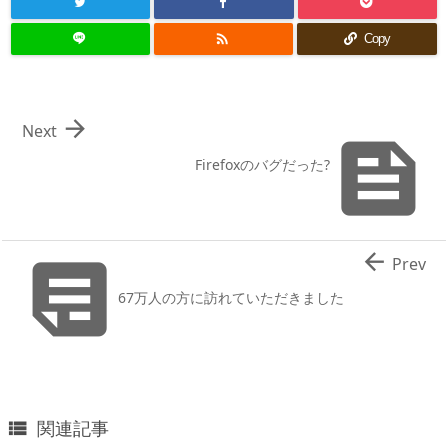

Copy

Next

Firefoxのバグだった?


Prev
67万人の方に訪れていただきました
関連記事
