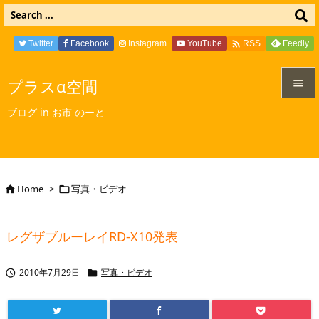

Twitter
Facebook
Instagram
YouTube
Feedly
RSS
プラスα空間


ブログ in お市 のーと
メニュ

サイド

Home
>
写真・ビデオ


前へ

レグザブルーレイRD-X10発表
次へ

2010年7月29日
写真・ビデオ


検索