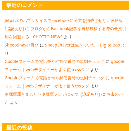
最近のコメント
JetpackのパブリサイズでFacebookに全文を掲載させない改良版
[追記あり]
に
ブログからFacebook記事を自動投稿する際の全文引
用を回避する - CHOTTO NEWS
より
SheepShaver再び
に
SheepShaverは生きていた – DigitalBoo
よ
り
Googleフォームで電話番号や郵便番号の規則チェック
に
google
フォーム | webデザイナーがよく使うcssタグ
より
Googleフォームで電話番号や郵便番号の規則チェック
に
google
フォーム | webデザイナーがよく使うcssタグ
より
冷蔵庫届きました〜冷蔵庫フロアに立つ!![追記あり]
に
お市のか
た
より
最近の投稿