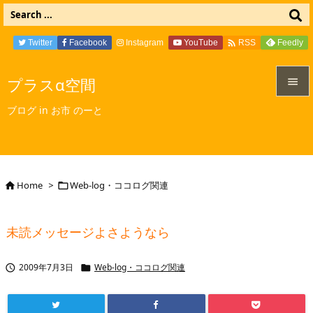

Twitter
Facebook
Instagram
YouTube
Feedly
RSS
プラスα空間


ブログ in お市 のーと
メニュ

サイド

Home
>
Web-log・ココログ関連


前へ

未読メッセージよさようなら
次へ

2009年7月3日
Web-log・ココログ関連


検索