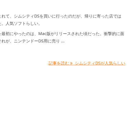
まれて、シムシティDSを買いに行ったのだが、帰りに寄った店では
た。人気ソフトらしい。
を最初にやったのは、Mac版がリリースされた頃だった。衝撃的に面
れが、ニンテンドーDS用に売り ...
記事を読む
シムシティDSが人気らしい