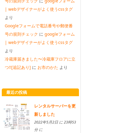
号の規則チェック
に
googleフォーム
| webデザイナーがよく使うcssタグ
より
Googleフォームで電話番号や郵便番
号の規則チェック
に
googleフォーム
| webデザイナーがよく使うcssタグ
より
冷蔵庫届きました〜冷蔵庫フロアに立
つ!![追記あり]
に
お市のかた
より
最近の投稿
レンタルサーバーを更
新しました
2022年5月2日 に 23時53
分 に