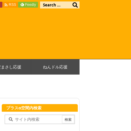

e
Feedly
RSS
だまさし応援
ねんドル応援
プラスα空間内検索