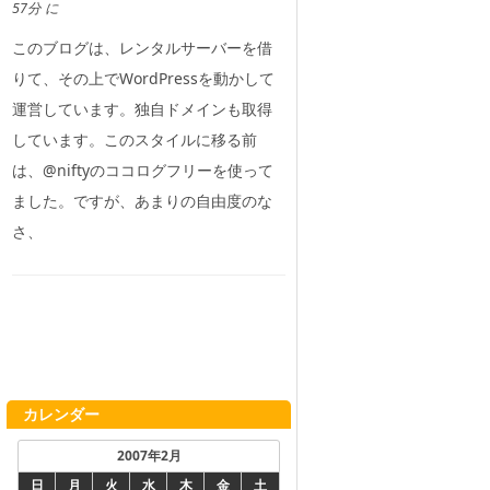
57分 に
このブログは、レンタルサーバーを借
りて、その上でWordPressを動かして
運営しています。独自ドメインも取得
しています。このスタイルに移る前
は、@niftyのココログフリーを使って
ました。ですが、あまりの自由度のな
さ、
カレンダー
2007年2月
日
月
火
水
木
金
土