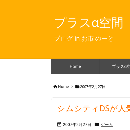
プラスα空間
ブログ in お市 のーと
Home
プラスα
Home
>
2007年2月27日


シムシティDSが人
2007年2月27日
ゲーム

