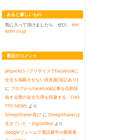
あると嬉しいもの
気に入って頂けましたら、ぜひ。
Am
azon.co.jp
最近のコメント
JetpackのパブリサイズでFacebookに
全文を掲載させない改良版[追記あり]
に
ブログからFacebook記事を自動投
稿する際の全文引用を回避する - CHO
TTO NEWS
より
SheepShaver再び
に
SheepShaverは
生きていた – DigitalBoo
より
Googleフォームで電話番号や郵便番