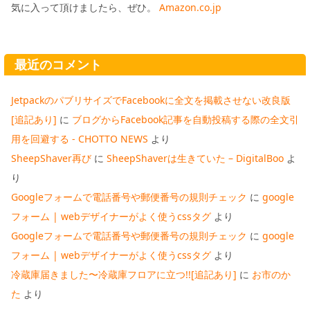
気に入って頂けましたら、ぜひ。
Amazon.co.jp
最近のコメント
JetpackのパブリサイズでFacebookに全文を掲載させない改良版
[追記あり]
に
ブログからFacebook記事を自動投稿する際の全文引
用を回避する - CHOTTO NEWS
より
SheepShaver再び
に
SheepShaverは生きていた – DigitalBoo
よ
り
Googleフォームで電話番号や郵便番号の規則チェック
に
google
フォーム | webデザイナーがよく使うcssタグ
より
Googleフォームで電話番号や郵便番号の規則チェック
に
google
フォーム | webデザイナーがよく使うcssタグ
より
冷蔵庫届きました〜冷蔵庫フロアに立つ!![追記あり]
に
お市のか
た
より