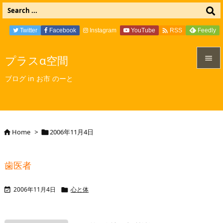

Twitter
Facebook
Instagram
YouTube
Feedly
RSS
プラスα空間


ブログ in お市 のーと
メニュ

サイド

Home
>
2006年11月4日


前へ

歯医者
次へ

2006年11月4日
心と体


検索